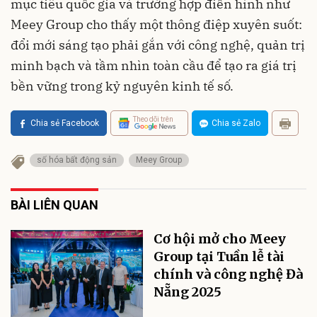
mục tiêu quốc gia và trường hợp điển hình như
Meey Group cho thấy một thông điệp xuyên suốt:
đổi mới sáng tạo phải gắn với công nghệ, quản trị
minh bạch và tầm nhìn toàn cầu để tạo ra giá trị
bền vững trong kỷ nguyên kinh tế số.
Theo dõi trên
Chia sẻ Facebook
Chia sẻ Zalo
số hóa bất động sản
Meey Group
BÀI LIÊN QUAN
Cơ hội mở cho Meey
Group tại Tuần lễ tài
chính và công nghệ Đà
Nẵng 2025