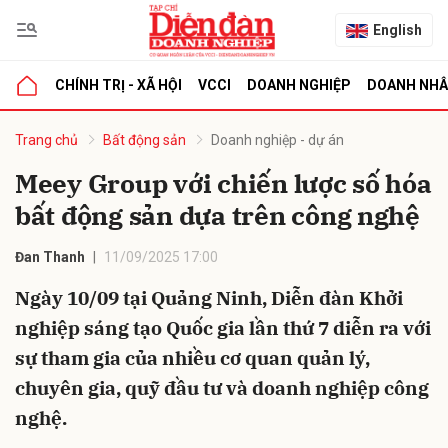
English
CHÍNH TRỊ - XÃ HỘI
VCCI
DOANH NGHIỆP
DOANH NH
bình luận
Trang chủ
Bất động sản
Doanh nghiệp - dự án
Meey Group với chiến lược số hóa
bất động sản dựa trên công nghệ
Đan Thanh
11/09/2025 17:00
Ngày 10/09 tại Quảng Ninh, Diễn đàn Khởi
nghiệp sáng tạo Quốc gia lần thứ 7 diễn ra với
Hủy
G
sự tham gia của nhiều cơ quan quản lý,
chuyên gia, quỹ đầu tư và doanh nghiệp công
nghệ.