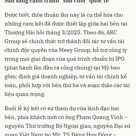
S
ẵn sàng cạnh tranh “sân chơi” quốc tế
Được biết, thỏa thuận lần này là cụ thể hóa cho
những cam kết đã được thiết lập giữa hai bên tại
Thượng Hải hồi tháng 3/2025. Theo đó, ARC
Group sẽ chính thức trở thành đối tác tư vấn tài
chính độc quyền của Meey Group, hỗ trợ công ty
trong mọi giai đoạn của quá trình chuẩn bị IPO
(phát hành lần đầu ra công chúng) tại Mỹ bao
gồm: định giá doanh nghiệp, tư vấn tài chính kế
toán, phối hợp với bên thứ ba và soạn thảo các tài
liệu quan trọng.
Buổi lễ ký kết có sự tham dự của lãnh đạo hai
bên, phía khách mời có ông Phạm Quang Vinh –
nguyên Thứ trưởng Bộ Ngoại giao, nguyên Đại sứ
quan Việt Nam tại Mỹ; TS.Đặng Huy Đông –