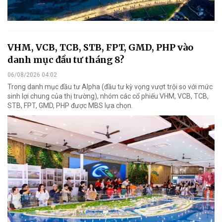
VHM, VCB, TCB, STB, FPT, GMD, PHP vào
danh mục đầu tư tháng 8?
06/08/2026 04:02
Trong danh mục đầu tư Alpha (đầu tư kỳ vọng vượt trội so với mức
sinh lợi chung của thị trường), nhóm các cổ phiếu VHM, VCB, TCB,
STB, FPT, GMD, PHP được MBS lựa chọn.