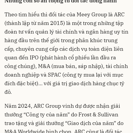
Những con số ấn tượng từ đối tác đồng hành
Theo tìm hiểu thì đối tác của Meey Group là ARC
(thành lập từ năm 2015) là một trong những tập
đoàn tư vấn quản lý tài chính và ngân hàng uy tín
hàng đầu trên thế giới trong phân khúc trung
cấp, chuyên cung cấp các dịch vụ toàn diện liên
quan đến IPO (phát hành cổ phiếu lần đầu ra
công chúng), M&A (mua bán, sáp nhập), tài chính
doanh nghiệp và SPAC (công ty mua lại với mục
đích đặc biệt)… với giá trị giao dịch hàng chục tỷ
đô.
Năm 2024, ARC Group vinh dự được nhận giải
thưởng “Công ty của năm” do Frost & Sullivan
trao tặng và giải thưởng “Giao dịch của năm” do
M&A Worldwide bình chọn. ARC cũng là đối tác