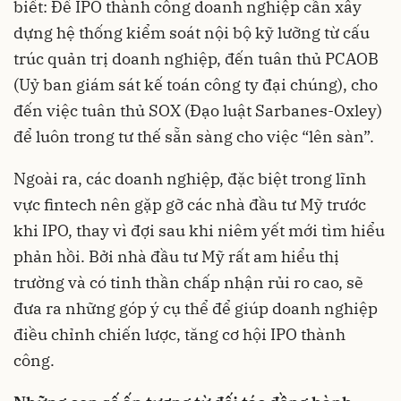
biết: Để IPO thành công doanh nghiệp cần xây
dựng hệ thống kiểm soát nội bộ kỹ lưỡng từ cấu
trúc quản trị doanh nghiệp, đến tuân thủ PCAOB
(Uỷ ban giám sát kế toán công ty đại chúng), cho
đến việc tuân thủ SOX (Đạo luật Sarbanes-Oxley)
để luôn trong tư thế sẵn sàng cho việc “lên sàn”.
Ngoài ra, các doanh nghiệp, đặc biệt trong lĩnh
vực fintech nên gặp gỡ các nhà đầu tư Mỹ trước
khi IPO, thay vì đợi sau khi niêm yết mới tìm hiểu
phản hồi. Bởi nhà đầu tư Mỹ rất am hiểu thị
trường và có tinh thần chấp nhận rủi ro cao, sẽ
đưa ra những góp ý cụ thể để giúp doanh nghiệp
điều chỉnh chiến lược, tăng cơ hội IPO thành
công.