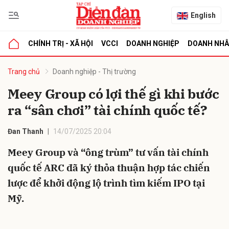
English
CHÍNH TRỊ - XÃ HỘI
VCCI
DOANH NGHIỆP
DOANH NH
bình luận
Trang chủ
Doanh nghiệp - Thị trường
Meey Group có lợi thế gì khi bước
ra “sân chơi” tài chính quốc tế?
Đan Thanh
14/07/2025 20:04
Meey Group và “ông trùm” tư vấn tài chính
quốc tế ARC đã ký thỏa thuận hợp tác chiến
Hủy
G
lược để khởi động lộ trình tìm kiếm IPO tại
Mỹ.