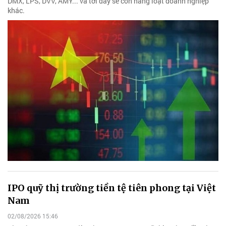
DMX, LPS, DVV, AMY... và tới đây sẽ còn hàng loạt doanh nghiệp
khác.
IPO quỹ thị trường tiền tệ tiên phong tại Việt
Nam
02/08/2026 15:46