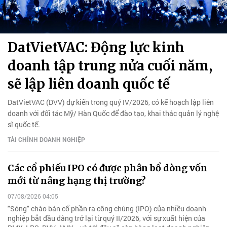
DatVietVAC: Động lực kinh
doanh tập trung nửa cuối năm,
sẽ lập liên doanh quốc tế
DatVietVAC (DVV) dự kiến trong quý IV/2026, có kế hoạch lập liên
doanh với đối tác Mỹ/ Hàn Quốc để đào tạo, khai thác quản lý nghệ
sĩ quốc tế.
TÀI CHÍNH DOANH NGHIỆP
Các cổ phiếu IPO có được phân bổ dòng vốn
mới từ nâng hạng thị trường?
07/08/2026 04:05
"Sóng" chào bán cổ phần ra công chúng (IPO) của nhiều doanh
nghiệp bắt đầu dâng trở lại từ quý II/2026, với sự xuất hiện của