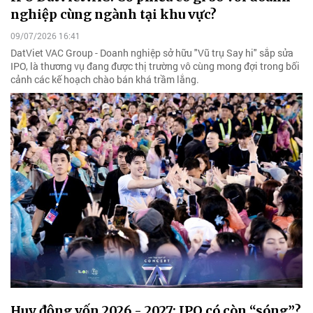
nghiệp cùng ngành tại khu vực?
09/07/2026 16:41
DatViet VAC Group - Doanh nghiệp sở hữu "Vũ trụ Say hi" sắp sửa
IPO, là thương vụ đang được thị trường vô cùng mong đợi trong bối
cảnh các kế hoạch chào bán khá trầm lắng.
Huy động vốn 2026 - 2027: IPO có còn “sóng”?