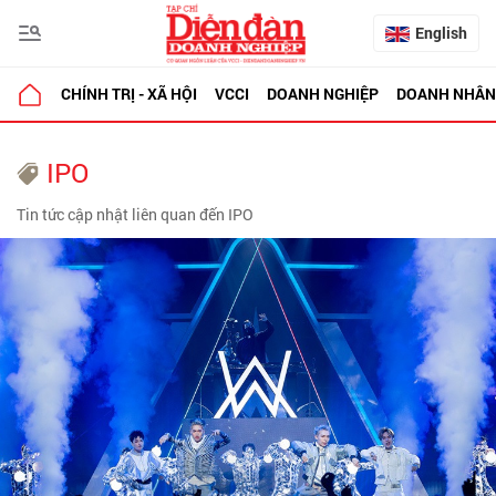
English
CHÍNH TRỊ - XÃ HỘI
VCCI
DOANH NGHIỆP
DOANH NHÂN
IPO
Tin tức cập nhật liên quan đến IPO