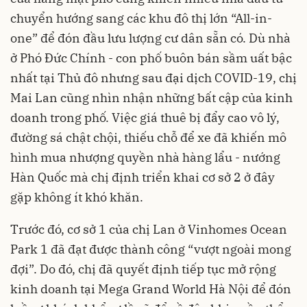
chuyển hướng sang các khu đô thị lớn “All-in-
one” để đón đầu lưu lượng cư dân sẵn có. Dù nhà
ở Phó Đức Chính - con phố buôn bán sầm uất bậc
nhất tại Thủ đô nhưng sau đại dịch COVID-19, chị
Mai Lan cũng nhìn nhận những bất cập của kinh
doanh trong phố. Việc giá thuê bị đẩy cao vô lý,
đường sá chật chội, thiếu chỗ để xe đã khiến mô
hình mua nhượng quyền nhà hàng lẩu - nướng
Hàn Quốc mà chị định triển khai cơ sở 2 ở đây
gặp không ít khó khăn.
Trước đó, cơ sở 1 của chị Lan ở
Vinhomes Ocean
Park 1
đã đạt được thành công “vượt ngoài mong
đợi”. Do đó, chị đã quyết định tiếp tục mở rộng
kinh doanh tại Mega Grand World Hà Nội để đón