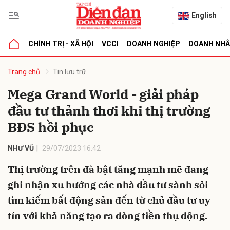
English
CHÍNH TRỊ - XÃ HỘI
VCCI
DOANH NGHIỆP
DOANH NH
bình luận
Trang chủ
Tin lưu trữ
Mega Grand World - giải pháp
đầu tư thảnh thơi khi thị trường
BĐS hồi phục
NHƯ VŨ
29/07/2023 16:42
Thị trường trên đà bật tăng mạnh mẽ đang
Hủy
G
ghi nhận xu hướng các nhà đầu tư sành sỏi
tìm kiếm bất động sản đến từ chủ đầu tư uy
tín với khả năng tạo ra dòng tiền thụ động.