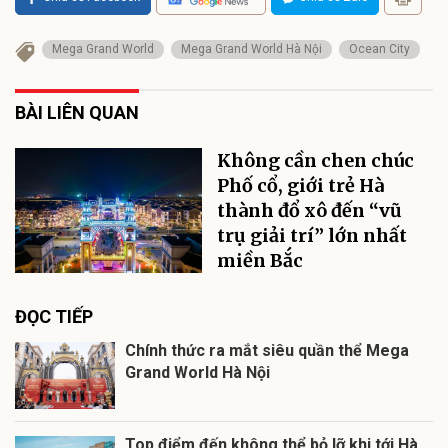
Mega Grand World
Mega Grand World Hà Nội
Ocean City
BÀI LIÊN QUAN
Không cần chen chúc
Phố cổ, giới trẻ Hà
thành đổ xô đến “vũ
trụ giải trí” lớn nhất
miền Bắc
ĐỌC TIẾP
Chính thức ra mắt siêu quần thể Mega
Grand World Hà Nội
Top điểm đến không thể bỏ lỡ khi tới Hà