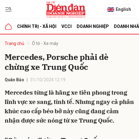
English
CHÍNH TRỊ - XÃ HỘI
VCCI
DOANH NGHIỆP
DOANH NH
bình luận
Trang chủ
Ô tô - Xe máy
Mercedes, Porsche phải dè
chừng xe Trung Quốc
Quân Bảo
31/10/2024 12:19
Mercedes từng là hãng xe tiên phong trong
lĩnh vực xe sang, tinh tế. Nhưng ngay cả phân
Hủy
G
khúc cao cấp béo bở này cũng đang cảm
nhận được sức nóng từ xe Trung Quốc.