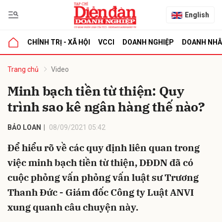
English
CHÍNH TRỊ - XÃ HỘI
VCCI
DOANH NGHIỆP
DOANH NH
bình luận
Trang chủ
Video
Minh bạch tiền từ thiện: Quy
trình sao kê ngân hàng thế nào?
BẢO LOAN
08/09/2021 05:42
Để hiểu rõ về các quy định liên quan trong
việc minh bạch tiền từ thiện, DĐDN đã có
Hủy
G
cuộc phỏng vấn phỏng vấn luật sư Trương
Thanh Đức - Giám đốc Công ty Luật ANVI
xung quanh câu chuyện này.