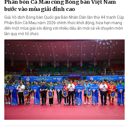
Phân bón Cà Mau cùng Bóng bàn Việt Nam
bước vào mùa giải đỉnh cao
Giải Vô địch Bóng bàn Quốc gia Báo Nhân Dân lần thứ 44 tranh Cúp
Phân Bón Cà Mau năm 2026 chính thức khởi động, hứa hẹn mang
đến một mùa giải sôi động với nhiều dấu ấn mới cả về chuyên môn
lẫn quy mô tổ chức.