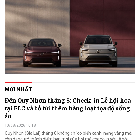
MỚI NHẤT
Đến Quy Nhơn tháng 8: Check-in Lễ hội hoa
tại FLC và bỏ túi thêm hàng loạt tọa độ sống
ảo
10/08/2026 10:18
Quy Nhơn (Gia Lai) tháng 8 không chỉ có biển xanh, nắng vàng mà
còn đang trở thành điểm hẹn mới của hội mê check-in với Lễ hội