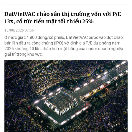
DatVietVAC chào sân thị trường vốn với P/E
13x, cổ tức tiền mặt tối thiểu 25%
10/08/2026 07:56
Ở mức giá 54.800 đồng/cổ phiếu, DatVietVAC bước vào đợt chào
bán lần đầu ra công chúng (IPO) với định giá P/E dự phóng năm
2026 khoảng 13 lần, thấp hơn mặt bằng của nhóm doanh nghiệp
giải trí trong khu vực.