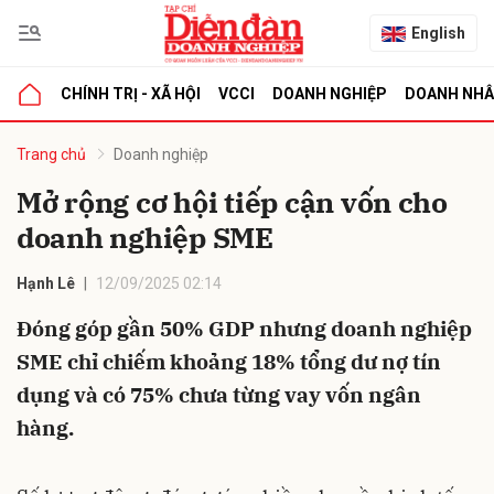
English
CHÍNH TRỊ - XÃ HỘI
VCCI
DOANH NGHIỆP
DOANH NH
bình luận
Trang chủ
Doanh nghiệp
Mở rộng cơ hội tiếp cận vốn cho
doanh nghiệp SME
Hạnh Lê
12/09/2025 02:14
Đóng góp gần 50% GDP nhưng doanh nghiệp
SME chỉ chiếm khoảng 18% tổng dư nợ tín
Hủy
G
dụng và có 75% chưa từng vay vốn ngân
hàng.