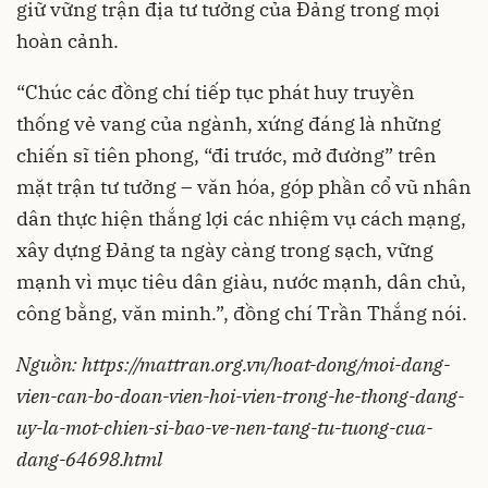
giữ vững trận địa tư tưởng của Đảng trong mọi
hoàn cảnh.
“Chúc các đồng chí tiếp tục phát huy truyền
thống vẻ vang của ngành, xứng đáng là những
chiến sĩ tiên phong, “đi trước, mở đường” trên
mặt trận tư tưởng – văn hóa, góp phần cổ vũ nhân
dân thực hiện thắng lợi các nhiệm vụ cách mạng,
xây dựng Đảng ta ngày càng trong sạch, vững
mạnh vì mục tiêu dân giàu, nước mạnh, dân chủ,
công bằng, văn minh.”, đồng chí Trần Thắng nói.
Nguồn:
https://mattran.org.vn/hoat-dong/moi-dang-
vien-can-bo-doan-vien-hoi-vien-trong-he-thong-dang-
uy-la-mot-chien-si-bao-ve-nen-tang-tu-tuong-cua-
dang-64698.html