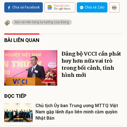
Theo dõi trên
Chia sẻ Facebook
Chia sẻ Zalo
bảo vệ nền tảng tư tưởng của Đảng
BÀI LIÊN QUAN
Đảng bộ VCCI cần phát
huy hơn nữa vai trò
trong bối cảnh, tình
hình mới
ĐỌC TIẾP
Chủ tịch Ủy ban Trung ương MTTQ Việt
Nam gặp lãnh đạo liên minh cầm quyền
Nhật Bản