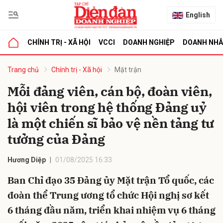
English
CHÍNH TRỊ - XÃ HỘI
VCCI
DOANH NGHIỆP
DOANH NH
bình luận
Trang chủ
Chính trị - Xã hội
Mặt trận
Mỗi đảng viên, cán bộ, đoàn viên,
hội viên trong hệ thống Đảng uỷ
là một chiến sĩ bảo vệ nền tảng tư
tưởng của Đảng
Hương Diệp
01/08/2025 16:33
Hủy
G
Ban Chỉ đạo 35 Đảng ủy Mặt trận Tổ quốc, các
đoàn thể Trung ương tổ chức Hội nghị sơ kết
6 tháng đầu năm, triển khai nhiệm vụ 6 tháng