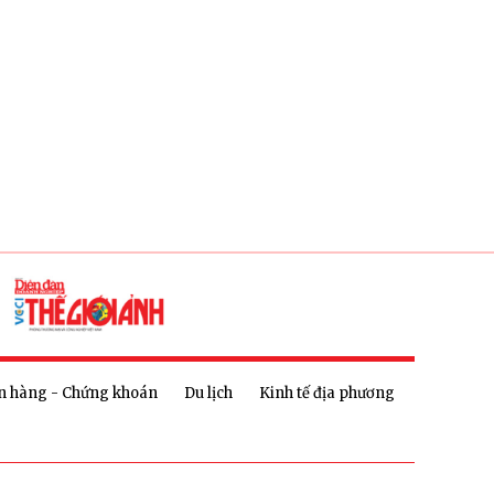
n hàng - Chứng khoán
Du lịch
Kinh tế địa phương