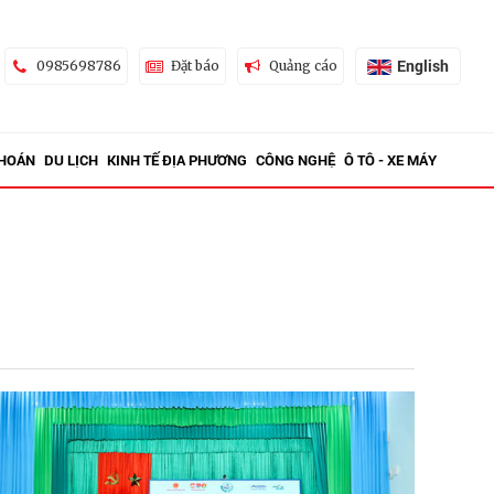
English
0985698786
Đặt báo
Quảng cáo
KHOÁN
DU LỊCH
KINH TẾ ĐỊA PHƯƠNG
CÔNG NGHỆ
Ô TÔ - XE MÁY