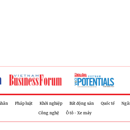
nhân
Pháp luật
Khởi nghiệp
Bất động sản
Quốc tế
Ngâ
Công nghệ
Ô tô - Xe máy