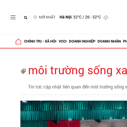
Hà Nội
32°C
/ 26 - 32°C
MỚI NHẤT
CHÍNH TRỊ - XÃ HỘI
VCCI
DOANH NGHIỆP
DOANH NHÂN
P
môi trường sống x
Tin tức cập nhật liên quan đến môi trường sống 