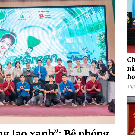
Ch
nâ
họ
16/
ng tạo xanh”: Bệ phóng