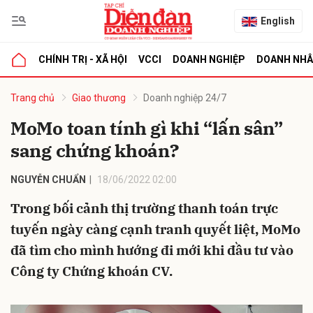
English
CHÍNH TRỊ - XÃ HỘI
VCCI
DOANH NGHIỆP
DOANH NH
bình luận
Trang chủ
Giao thương
Doanh nghiệp 24/7
MoMo toan tính gì khi “lấn sân”
sang chứng khoán?
NGUYỄN CHUẨN
18/06/2022 02:00
Trong bối cảnh thị trường thanh toán trực
tuyến ngày càng cạnh tranh quyết liệt, MoMo
Hủy
G
đã tìm cho mình hướng đi mới khi đầu tư vào
Công ty Chứng khoán CV.