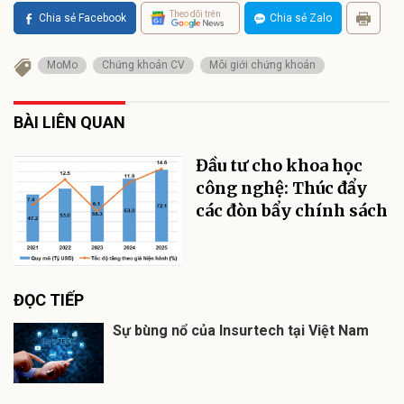
Theo dõi trên
Chia sẻ Facebook
Chia sẻ Zalo
MoMo
Chứng khoán CV
Môi giới chứng khoán
BÀI LIÊN QUAN
Đầu tư cho khoa học
công nghệ: Thúc đẩy
các đòn bẩy chính sách
ĐỌC TIẾP
Sự bùng nổ của Insurtech tại Việt Nam