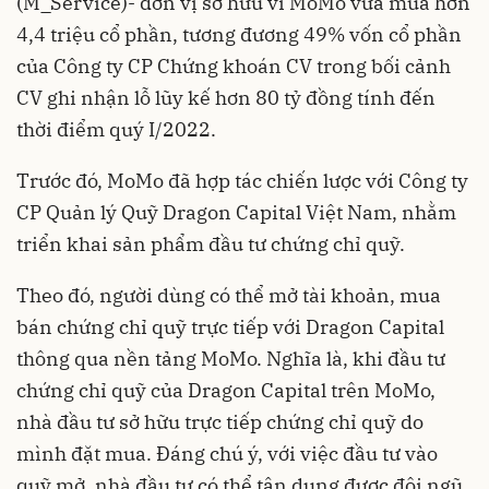
(M_Service)- đơn vị sở hữu ví MoMo vừa mua hơn
4,4 triệu cổ phần, tương đương 49% vốn cổ phần
của Công ty CP Chứng khoán CV trong bối cảnh
CV ghi nhận lỗ lũy kế hơn 80 tỷ đồng tính đến
thời điểm quý I/2022.
Trước đó,
MoMo
đã hợp tác chiến lược với Công ty
CP Quản lý Quỹ Dragon Capital Việt Nam, nhằm
triển khai sản phẩm đầu tư chứng chỉ quỹ.
Theo đó, người dùng có thể mở tài khoản, mua
bán chứng chỉ quỹ trực tiếp với Dragon Capital
thông qua nền tảng MoMo. Nghĩa là, khi đầu tư
chứng chỉ quỹ của Dragon Capital trên MoMo,
nhà đầu tư sở hữu trực tiếp chứng chỉ quỹ do
mình đặt mua. Đáng chú ý, với việc đầu tư vào
quỹ mở, nhà đầu tư có thể tận dụng được đội ngũ