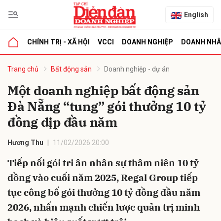
English
CHÍNH TRỊ - XÃ HỘI
VCCI
DOANH NGHIỆP
DOANH NH
bình luận
Trang chủ
Bất động sản
Doanh nghiệp - dự án
Một doanh nghiệp bất động sản
Đà Nẵng “tung” gói thưởng 10 tỷ
đồng dịp đầu năm
Hương Thu
11/02/2026 20:00
Tiếp nối gói tri ân nhân sự thâm niên 10 tỷ
Hủy
G
đồng vào cuối năm 2025, Regal Group tiếp
tục công bố gói thưởng 10 tỷ đồng đầu năm
2026, nhấn mạnh chiến lược quản trị minh