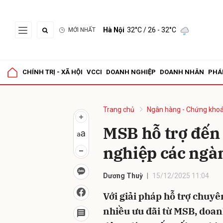
Hà Nội
32°C
/ 26 - 32°C
MỚI NHẤT
Gửi 
CHÍNH TRỊ - XÃ HỘI
VCCI
DOANH NGHIỆP
DOANH NHÂN
PHÁ
Trang chủ
Ngân hàng - Chứng kho
MSB hỗ trợ đến
nghiệp các ngà
Dương Thuỳ
15/12/2025 11:04
Với giải pháp hỗ trợ chuyê
nhiều ưu đãi từ MSB, doa