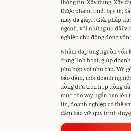
thông tin; Xây dựng, Xây d
Dược phầm, thiết bị y tế; Sả
may da giày… Giải pháp đượ
ngành, với những ưu đãi v
nghiệp chủ động dòng vốn v
Nhằm đáp ứng nguồn vốn kịp
dụng linh hoạt, giúp doanh
phù hợp với nhu cầu. Với gó
bảo đảm, mỗi doanh nghiệp 
đồng dựa trên hợp đồng đầu
mức cho vay ngắn hạn lên tớ
tín, doanh nghiệp có thể v
đảm bảo với quy trình duyệ