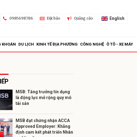
English
0985698786
Đặt báo
Quảng cáo
G KHOÁN
DU LỊCH
KINH TẾ ĐỊA PHƯƠNG
CÔNG NGHỆ
Ô TÔ - XE MÁY
IẾP
MSB: Tăng trưởng tín dụng
là động lực mở rộng quy mô
ửi
tài sản
MSB đạt chứng nhận ACCA
Approved Employer: Khẳng
định cam kết phát triển Nhân