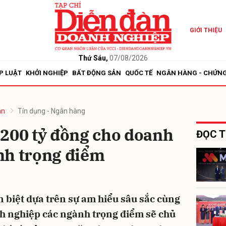
GIỚI THIỆU
bình luận
Thứ Sáu,
07/08/2026
P LUẬT
KHỞI NGHIỆP
BẤT ĐỘNG SẢN
QUỐC TẾ
NGÂN HÀNG - CHỨN
án
Tín dụng - Ngân hàng
 200 tỷ đồng cho doanh
ĐỌC T
nh trọng điểm
Hủy
G
n biệt dựa trên sự am hiểu sâu sắc cùng
nh nghiệp các ngành trọng điểm sẽ chủ