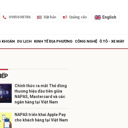
English
0985698786
Đặt báo
Quảng cáo
G KHOÁN
DU LỊCH
KINH TẾ ĐỊA PHƯƠNG
CÔNG NGHỆ
Ô TÔ - XE MÁY
IẾP
Chính thức ra mắt Thẻ đồng
thương hiệu đầu tiên giữa
ửi
NAPAS, Mastercard và các
ngân hàng tại Việt Nam
NAPAS triển khai Apple Pay
cho khách hàng tại Việt Nam