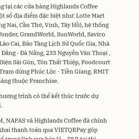
 tại các cửa hàng Highlands Coffee
t số địa điểm đặc biệt như: Lotte Mart
g Nai, Cần Thơ, Vinh, Tây Hồ), hệ thống
nWonder, GrandWorld, SunWorld, Savico
 Lào Cai, Bảo Tàng Lịch Sử Quốc Gia, Nhà
 Đằng - Đà Nẵng, 233 Nguyễn Văn Thoại ,
Điện Sài Gòn, Tôn Thất Thiệp, Foodcourt
Trạm dừng Phúc Lộc - Tiền Giang, RMIT
hàng thuộc Franchise.
hương trình có thể kết thúc trước dự
.
CM, NAPAS và Highlands Coffee đã chính
 khai thanh toán qua VIETQRPay góp