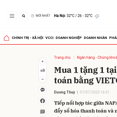
Hà Nội
32°C
/ 26 - 32°C
MỚI NHẤT
Gửi 
CHÍNH TRỊ - XÃ HỘI
VCCI
DOANH NGHIỆP
DOANH NHÂN
PHÁ
Trang chủ
Ngân hàng - Chứng kho
Mua 1 tặng 1 tạ
toán bằng VIE
Dương Thuỳ
07/07/2025 16:01
Tiếp nối hợp tác giữa NAP
đẩy số hóa thanh toán và 