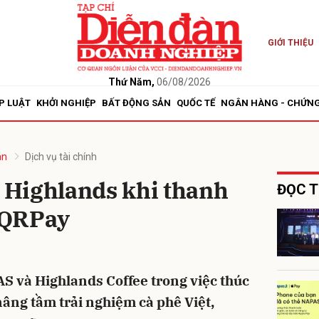
GIỚI THIỆU
bình luận
Thứ Năm,
06/08/2026
P LUẬT
KHỞI NGHIỆP
BẤT ĐỘNG SẢN
QUỐC TẾ
NGÂN HÀNG - CHỨN
án
Dịch vụ tài chính
i Highlands khi thanh
ĐỌC T
TQRPay
Hủy
G
AS và Highlands Coffee trong việc thúc
nâng tầm trải nghiệm cà phê Việt,