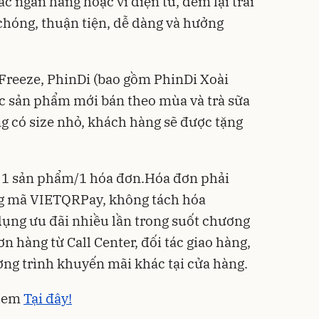
 ngân hàng hoặc ví điện tử, đem lại trải
hóng, thuận tiện, dễ dàng và hưởng
Freeze, PhinDi (bao gồm PhinDi Xoài
c sản phẩm mới bán theo mùa và trà sữa
 có size nhỏ, khách hàng sẽ được tặng
o 1 sản phẩm/1 hóa đơn.Hóa đơn phải
g mã VIETQRPay, không tách hóa
ụng ưu đãi nhiều lần trong suốt chương
 hàng từ Call Center, đối tác giao hàng,
ơng trình khuyến mãi khác tại cửa hàng.
 xem
Tại
đây
!