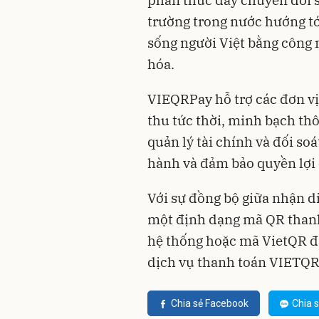
phần thúc đẩy chuyển đổi số
trường trong nước hướng tớ
sống người Việt bằng công n
hóa.
VIEQRPay hỗ trợ các đơn v
thu tức thời, minh bạch thô
quản lý tài chính và đối so
hành và đảm bảo quyền lợi c
Với sự đồng bộ giữa nhận 
một định dạng mã QR thanh 
hệ thống hoặc mã VietQR đã
dịch vụ thanh toán VIETQR
Chia sẻ Facebook
Chia s