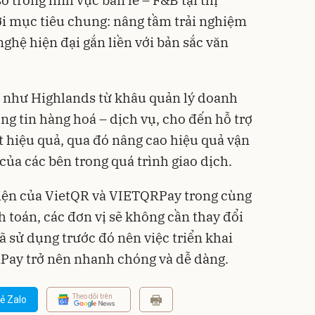
 trong lĩnh vực bán lẻ – F&B tại thị
i mục tiêu chung: nâng tầm trải nghiệm
ghệ hiện đại gắn liền với bản sắc văn
ị như Highlands từ khâu quản lý doanh
ng tin hàng hoá – dịch vụ, cho đến hỗ trợ
át hiệu quả, qua đó nâng cao hiệu quả vận
ủa các bên trong quá trình giao dịch.
diện của VietQR và VIETQRPay trong cùng
toán, các đơn vị sẽ không cần thay đổi
 sử dụng trước đó nên việc triển khai
Pay trở nên nhanh chóng và dễ dàng.
Theo dõi trên
ẻ Zalo