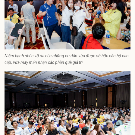
Niềm hạnh phúc vỡ òa của những cư dân vừa được sở hữu căn hộ cao
cấp, vừa may mắn nhận các phần quà giá trị