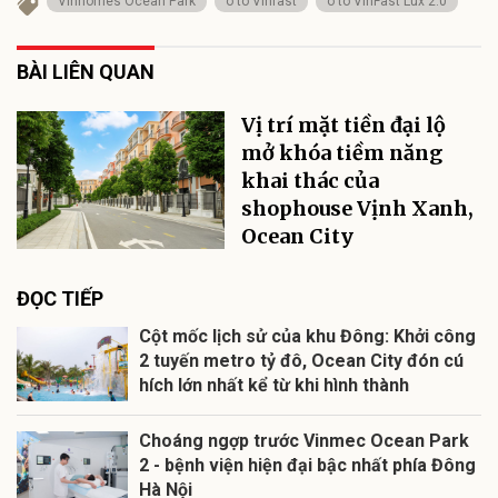
Vinhomes Ocean Park
ô tô Vinfast
ô tô VinFast Lux 2.0
BÀI LIÊN QUAN
Vị trí mặt tiền đại lộ
mở khóa tiềm năng
khai thác của
shophouse Vịnh Xanh,
Ocean City
ĐỌC TIẾP
Cột mốc lịch sử của khu Đông: Khởi công
2 tuyến metro tỷ đô, Ocean City đón cú
hích lớn nhất kể từ khi hình thành
Choáng ngợp trước Vinmec Ocean Park
2 - bệnh viện hiện đại bậc nhất phía Đông
Hà Nội