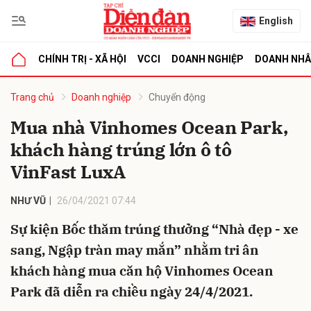
English
CHÍNH TRỊ - XÃ HỘI
VCCI
DOANH NGHIỆP
DOANH NH
bình luận
Trang chủ
Doanh nghiệp
Chuyển động
Mua nhà Vinhomes Ocean Park,
khách hàng trúng lớn ô tô
VinFast LuxA
NHƯ VŨ
26/04/2021 07:44
Sự kiện Bốc thăm trúng thưởng “Nhà đẹp - xe
Hủy
G
sang, Ngập tràn may mắn” nhằm tri ân
khách hàng mua căn hộ Vinhomes Ocean
Park đã diễn ra chiều ngày 24/4/2021.