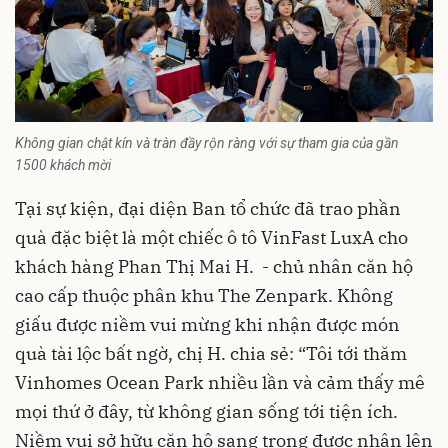
Không gian chật kín và tràn đầy rộn ràng với sự tham gia của gần
1500 khách mời
Tại sự kiện, đại diện Ban tổ chức đã trao phần
quà đặc biệt là một chiếc ô tô VinFast LuxA cho
khách hàng Phan Thị Mai H. - chủ nhân căn hộ
cao cấp thuộc phân khu The Zenpark. Không
giấu được niềm vui mừng khi nhận được món
quà tài lộc bất ngờ, chị H. chia sẻ: “Tôi tới thăm
Vinhomes Ocean Park
nhiều lần và cảm thấy mê
mọi thứ ở đây, từ không gian sống tới tiện ích.
Niềm vui sở hữu căn hộ sang trọng được nhân lên