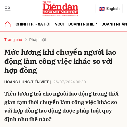
English
CHÍNH TRỊ - XÃ HỘI
VCCI
DOANH NGHIỆP
DOANH NHÂN
bình luận
Trang chủ
Pháp luật
Mức lương khi chuyển người lao
động làm công việc khác so với
hợp đồng
HOÀNG HÙNG-TIẾN VIỆT
26/07/2024 00:30
Tiền lương trả cho người lao động trong thời
Hủy
G
gian tạm thời chuyển làm công việc khác so
với hợp đồng lao động được pháp luật quy
định như thế nào?