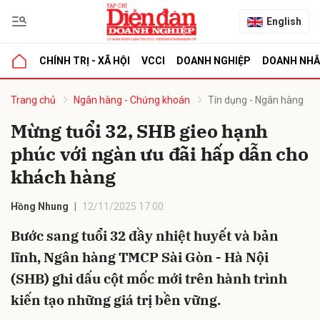
English
CHÍNH TRỊ - XÃ HỘI
VCCI
DOANH NGHIỆP
DOANH NH
bình luận
Trang chủ
Ngân hàng - Chứng khoán
Tín dụng - Ngân hàng
Mừng tuổi 32, SHB gieo hạnh
phúc với ngàn ưu đãi hấp dẫn cho
khách hàng
Hồng Nhung
12/11/2025 17:00
Bước sang tuổi 32 đầy nhiệt huyết và bản
Hủy
G
lĩnh, Ngân hàng TMCP Sài Gòn - Hà Nội
(SHB) ghi dấu cột mốc mới trên hành trình
kiến tạo những giá trị bền vững.