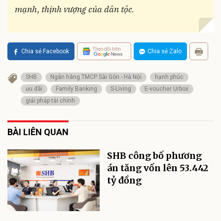
mạnh, thịnh vượng của dân tộc.
Theo dõi trên
Chia sẻ Facebook
Chia sẻ Zalo
SHB
Ngân hàng TMCP Sài Gòn - Hà Nội
hạnh phúc
ưu đãi
Family Banking
S-Living
E-voucher Urbox
giải pháp tài chính
BÀI LIÊN QUAN
SHB công bố phương
án tăng vốn lên 53.442
tỷ đồng