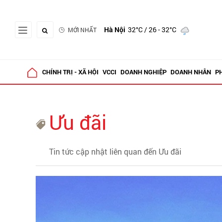
Hà Nội
32°C
/ 26 - 32°C
MỚI NHẤT
CHÍNH TRỊ - XÃ HỘI
VCCI
DOANH NGHIỆP
DOANH NHÂN
P
Ưu đãi
Tin tức cập nhật liên quan đến Ưu đãi