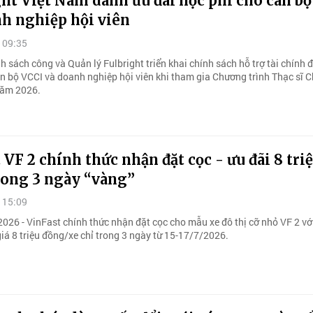
ht Việt Nam dành ưu đãi học phí cho cán b
nh nghiệp hội viên
 09:35
 sách công và Quản lý Fulbright triển khai chính sách hỗ trợ tài chính đ
n bộ VCCI và doanh nghiệp hội viên khi tham gia Chương trình Thạc sĩ 
năm 2026.
 VF 2 chính thức nhận đặt cọc - ưu đãi 8 tri
rong 3 ngày “vàng”
 15:09
026 - VinFast chính thức nhận đặt cọc cho mẫu xe đô thị cỡ nhỏ VF 2 vớ
 giá 8 triệu đồng/xe chỉ trong 3 ngày từ 15-17/7/2026.