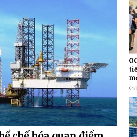
OC
ti
mọ
04/
thể chế hóa quan điểm