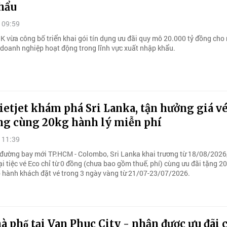
hẩu
 09:59
ừa công bố triển khai gói tín dụng ưu đãi quy mô 20.000 tỷ đồng ch
doanh nghiệp hoạt động trong lĩnh vực xuất nhập khẩu.
etjet khám phá Sri Lanka, tận hưởng giá vé
ồng cùng 20kg hành lý miễn phí
 11:39
ường bay mới TP.HCM - Colombo, Sri Lanka khai trương từ 18/08/2026, 
i tiệc vé Eco chỉ từ 0 đồng (chưa bao gồm thuế, phí) cùng ưu đãi tặng 2
ho hành khách đặt vé trong 3 ngày vàng từ 21/07-23/07/2026.
 phố tại Van Phuc City - nhận được ưu đãi 