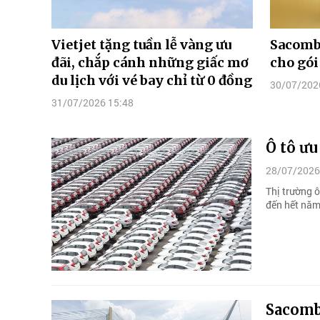
Vietjet tặng tuần lễ vàng ưu
Sacomb
đãi, chắp cánh những giấc mơ
cho gói
du lịch với vé bay chỉ từ 0 đồng
30/07/202
31/07/2026 15:48
Ô tô ưu
28/07/2026
Thị trường ô
đến hết năm
Sacomba