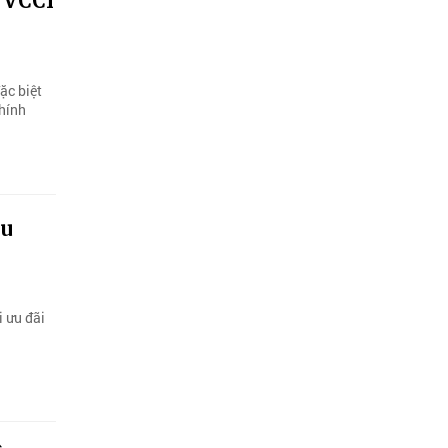
ộ VCCI
ặc biệt
Chính
ệu
i ưu đãi