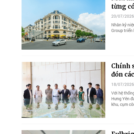
từng co
20/07/2026
Nhân kỷ niệ
Group triển 
Chính s
đón các
18/07/2026
Với hệ thốn
Hưng Yên đa
khu, cụm cô