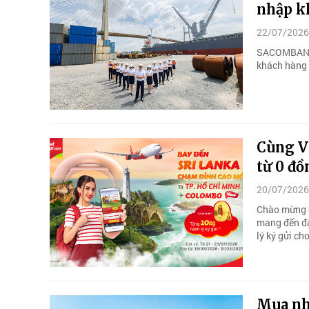
nhập k
22/07/2026
SACOMBANK v
khách hàng 
Cùng Vi
từ 0 đ
20/07/2026
Chào mừng đ
mang đến đạ
lý ký gửi c
Mua nhà