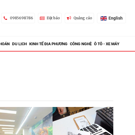
English
0985698786
Đặt báo
Quảng cáo
KHOÁN
DU LỊCH
KINH TẾ ĐỊA PHƯƠNG
CÔNG NGHỆ
Ô TÔ - XE MÁY