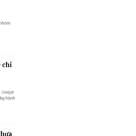
o nhóm
 chỉ
Vietjet
0kg hành
chưa