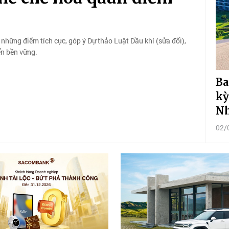
 những điểm tích cực, góp ý Dự thảo Luật Dầu khí (sửa đổi),
ển bền vững.
Ba
kỳ
N
02/