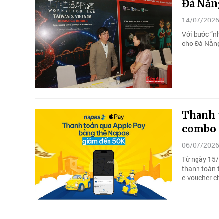
Đà Nẵng
14/07/2026
Với bước “nh
cho Đà Nẵng
Thanh 
combo 
06/07/2026
Từ ngày 15/
thanh toán 
e-voucher ch