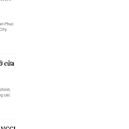
an Phuc
City.
ở cửa
chính,
ng các