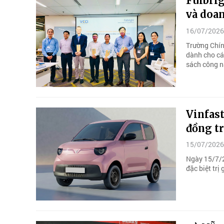
Fulbrig
và doa
16/07/2026
Trường Chính
dành cho cá
sách công 
Vinfast
đồng t
15/07/2026
Ngày 15/7/2
đặc biệt trị