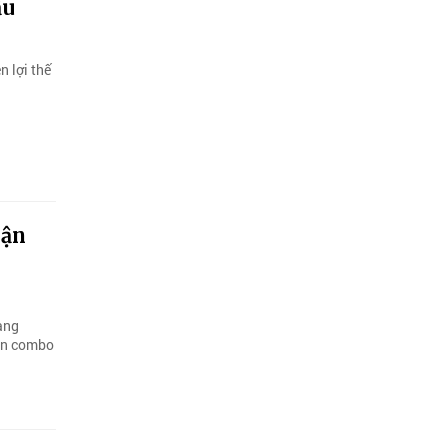
ầu
n lợi thế
hận
àng
hận combo