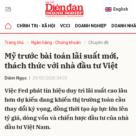
English
CHÍNH TRỊ - XÃ HỘI
VCCI
DOANH NGHIỆP
DOANH NH
bình luận
Trang chủ
Ngân hàng - Chứng khoán
Chuyên đề
Mỹ trước bài toán lãi suất mới,
thách thức với nhà đầu tư Việt
Diễm Ngọc
29/05/2026 04:03
Việc Fed phát tín hiệu duy trì lãi suất cao lâu
hơn dự kiến đang khiến thị trường toàn cầu
Hủy
G
thay đổi kỳ vọng, đồng thời tạo áp lực lớn lên
tỷ giá, dòng vốn và chiến lược đầu tư của nhà
đầu tư Việt Nam.