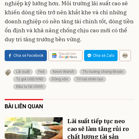
nghiệp kỹ lưỡng hơn. Môi trường lãi suất cao sẽ
khiến dòng tiền trở nên khắt khe và chỉ những
doanh nghiệp có nền tảng tài chính tốt, dòng tiền
ổn định và khả năng chống chịu cao mới có thể
duy trì tăng trưởng bền vững.
Theo dõi trên
Chia sẻ Facebook
Chia sẻ Zalo
Lãi suất
Fed
Kevin Warsh
Thị trường chứng khoán
Tỷ giá USD/VND
Dòng vốn
Trí tuệ nhân tạo
Đầu tư tài chính
BÀI LIÊN QUAN
Lãi suất tiếp tục neo
cao sẽ làm tăng rủi ro
chất lượng tài sản