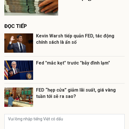
ĐỌC TIẾP
Kevin Warsh tiếp quản FED, tác động
chính sách là ẩn số
Fed "mắc kẹt" trước "bẫy đình lạm"
FED “hẹp cửa” giảm lãi suất, giá vàng
tuần tới sẽ ra sao?