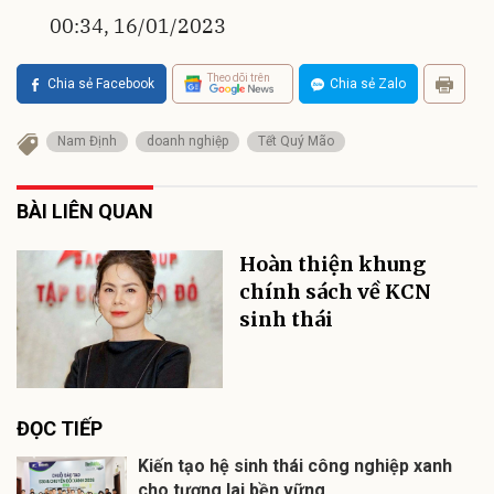
00:34, 16/01/2023
Theo dõi trên
Chia sẻ Facebook
Chia sẻ Zalo
Nam Định
doanh nghiệp
Tết Quý Mão
BÀI LIÊN QUAN
Hoàn thiện khung
chính sách về KCN
sinh thái
ĐỌC TIẾP
Kiến tạo hệ sinh thái công nghiệp xanh
cho tương lai bền vững