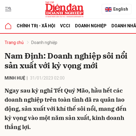
English
CHÍNH TRỊ - XÃ HỘI
VCCI
DOANH NGHIỆP
DOANH NH
bình luận
Trang chủ
Doanh nghiệp
Nam Định: Doanh nghiệp sôi nổi
sản xuất với kỳ vọng mới
MINH HUỆ
31/01/2023 02:00
Ngay sau kỳ nghỉ Tết Quý Mão, hầu hết các
doanh nghiệp trên toàn tỉnh đã ra quân lao
Hủy
G
động, sản xuất với khí thế sôi nổi, mang đến
kỳ vọng vào một năm sản xuất, kinh doanh
thắng lợi.