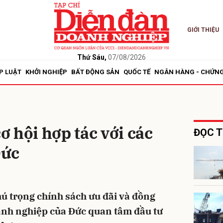
GIỚI THIỆU
bình luận
Thứ Sáu,
07/08/2026
P LUẬT
KHỞI NGHIỆP
BẤT ĐỘNG SẢN
QUỐC TẾ
NGÂN HÀNG - CHỨN
 hội hợp tác với các
ĐỌC T
Đức
Hủy
G
ú trọng chính sách ưu đãi và đồng
anh nghiệp của Đức quan tâm đầu tư