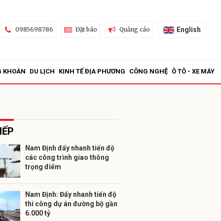
English
0985698786
Đặt báo
Quảng cáo
G KHOÁN
DU LỊCH
KINH TẾ ĐỊA PHƯƠNG
CÔNG NGHỆ
Ô TÔ - XE MÁY
IẾP
Nam Định đẩy nhanh tiến độ
các công trình giao thông
ửi
trọng điểm
Nam Định: Đẩy nhanh tiến độ
thi công dự án đường bộ gần
6.000 tỷ