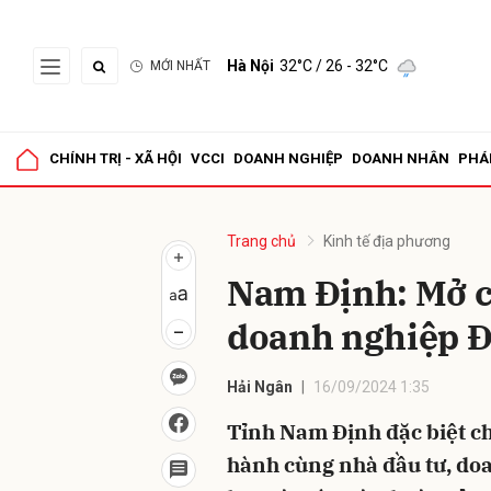
Hà Nội
32°C
/ 26 - 32°C
MỚI NHẤT
Gửi 
CHÍNH TRỊ - XÃ HỘI
VCCI
DOANH NGHIỆP
DOANH NHÂN
PHÁ
Trang chủ
Kinh tế địa phương
Nam Định: Mở cơ
doanh nghiệp 
Hải Ngân
16/09/2024 1:35
Tỉnh Nam Định đặc biệt ch
hành cùng nhà đầu tư, do