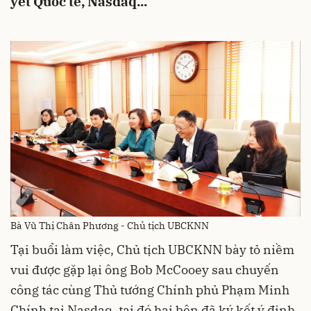
yết Quốc tế, Nasdaq...
Bà Vũ Thị Chân Phương - Chủ tịch UBCKNN
Tại buổi làm việc, Chủ tịch UBCKNN bày tỏ niềm
vui được gặp lại ông Bob McCooey sau chuyến
công tác cùng Thủ tướng Chính phủ Phạm Minh
Chính tại Nasdaq, tại đó hai bên đã ký kết ý định