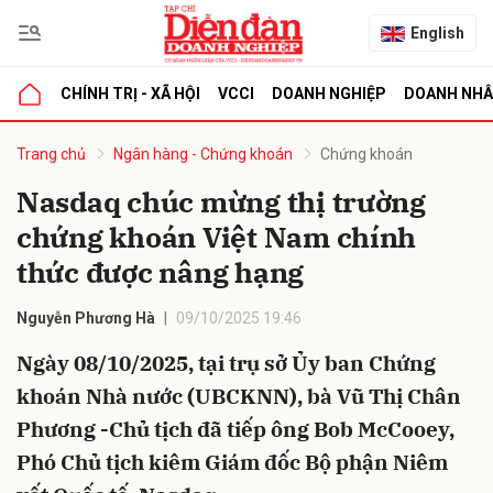
English
CHÍNH TRỊ - XÃ HỘI
VCCI
DOANH NGHIỆP
DOANH NH
bình luận
Trang chủ
Ngân hàng - Chứng khoán
Chứng khoán
Nasdaq chúc mừng thị trường
chứng khoán Việt Nam chính
thức được nâng hạng
Nguyễn Phương Hà
09/10/2025 19:46
Ngày 08/10/2025, tại trụ sở Ủy ban Chứng
Hủy
G
khoán Nhà nước (UBCKNN), bà Vũ Thị Chân
Phương -Chủ tịch đã tiếp ông Bob McCooey,
Phó Chủ tịch kiêm Giám đốc Bộ phận Niêm