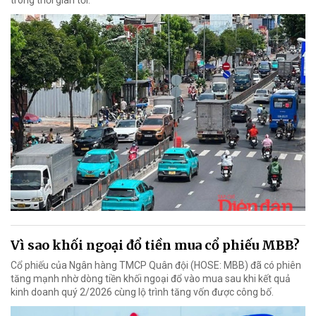
Vì sao khối ngoại đổ tiền mua cổ phiếu MBB?
Cổ phiếu của Ngân hàng TMCP Quân đội (HOSE: MBB) đã có phiên
tăng mạnh nhờ dòng tiền khối ngoại đổ vào mua sau khi kết quả
kinh doanh quý 2/2026 cùng lộ trình tăng vốn được công bố.