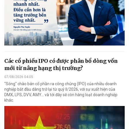
Các cổ phiếu IPO có được phân bổ dòng vốn
mới từ nâng hạng thị trường?
07/08/2026 04:05
"Sóng" chào bán cổ phần ra công chúng (IPO) của nhiều doanh
nghiệp bắt đầu dâng trở lại từ quý II/2026, với sự xuất hiện của
DMX, LPS, DVV, AMY... và tới đây sẽ còn hàng loạt doanh nghiệp
khác.