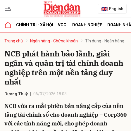
English
CHÍNH TRỊ - XÃ HỘI
VCCI
DOANH NGHIỆP
DOANH NH
bình luận
Trang chủ
Ngân hàng - Chứng khoán
Tín dụng - Ngân hàng
NCB phát hành bảo lãnh, giải
ngân và quản trị tài chính doanh
nghiệp trên một nền tảng duy
nhất
Dương Thuỳ
06/07/2026 18:03
Hủy
G
NCB vừa ra mắt phiên bản nâng cấp của nền
tảng tài chính số cho doanh nghiệp – Corp360
với các tính năng mới, cho phép doanh