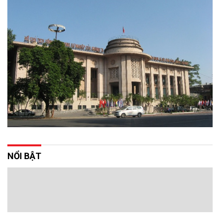
NỔI BẬT
ESPR - động lực tái cấu trúc xanh
07/08/2026 03:44
Từ rào cản kỹ thuật, Quy định thiết kế sinh thái cho sản phẩm bền
vững của EU (ESPR) là động lực tái cấu trúc xanh trong nhiều
ngành nghề xuất khẩu.