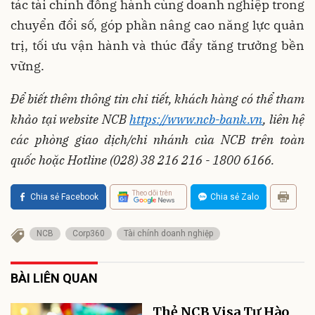
tác tài chính đồng hành cùng doanh nghiệp trong
chuyển đổi số, góp phần nâng cao năng lực quản
trị, tối ưu vận hành và thúc đẩy tăng trưởng bền
vững.
Để biết thêm thông tin chi tiết, khách hàng có thể tham
khảo tại website NCB
https://www.ncb-bank.vn
, liên hệ
các phòng giao dịch/chi nhánh của NCB trên toàn
quốc hoặc Hotline (028) 38 216 216 - 1800 6166.
Theo dõi trên
Chia sẻ Facebook
Chia sẻ Zalo
NCB
Corp360
Tài chính doanh nghiệp
BÀI LIÊN QUAN
Thẻ NCB Visa Tự Hào