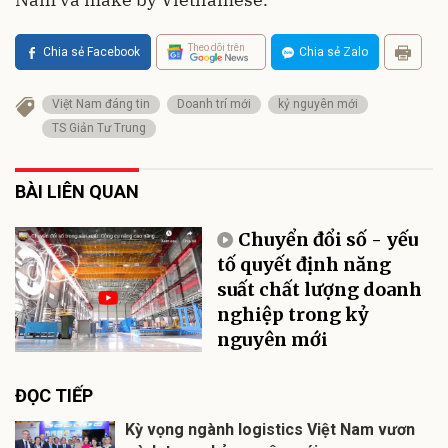
Theo dõi trên
Chia sẻ Facebook
Chia sẻ Zalo
Việt Nam đáng tin
Doanh trí mới
kỷ nguyên mới
TS Giản Tư Trung
BÀI LIÊN QUAN
Chuyển đổi số - yếu
tố quyết định năng
suất chất lượng doanh
nghiệp trong kỷ
nguyên mới
ĐỌC TIẾP
Kỳ vọng ngành logistics Việt Nam vươn