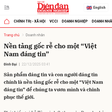
English
CHÍNH TRỊ - XÃ HỘI
VCCI
DOANH NGHIỆP
DOANH NH
bình luận
Trang chủ
Doanh nhân
Nền tảng gốc rễ cho một “Việt
Nam đáng tin”
Đình Đại
22/12/2025 03:41
Sản phẩm đáng tin và con người đáng tin
chính là nền tảng gốc rễ cho một “Việt Nam
Hủy
G
đáng tin” để chúng ta vươn mình và chinh
phục thế giới.