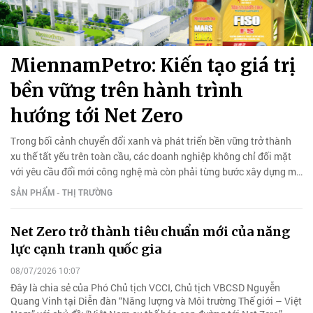
MiennamPetro: Kiến tạo giá trị
bền vững trên hành trình
hướng tới Net Zero
Trong bối cảnh chuyển đổi xanh và phát triển bền vững trở thành
xu thế tất yếu trên toàn cầu, các doanh nghiệp không chỉ đối mặt
với yêu cầu đổi mới công nghệ mà còn phải từng bước xây dựng mô
hình sản xuất thân thiện với môi trường.
SẢN PHẨM - THỊ TRƯỜNG
Net Zero trở thành tiêu chuẩn mới của năng
lực cạnh tranh quốc gia
08/07/2026 10:07
Đây là chia sẻ của Phó Chủ tịch VCCI, Chủ tịch VBCSD Nguyễn
Quang Vinh tại Diễn đàn “Năng lượng và Môi trường Thế giới – Việt