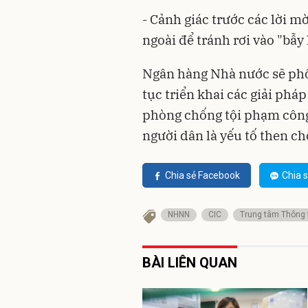
- Cảnh giác trước các lời m
ngoài để tránh rơi vào "bẫy 
Ngân hàng Nhà nước sẽ phối
tục triển khai các giải phá
phòng chống tội phạm công 
người dân là yếu tố then c
Chia sẻ Facebook
Chia s
NHNN
CIC
Trung tâm Thông 
BÀI LIÊN QUAN