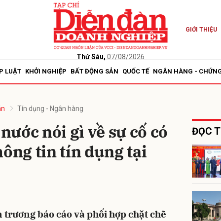
GIỚI THIỆU
bình luận
Thứ Sáu,
07/08/2026
P LUẬT
KHỞI NGHIỆP
BẤT ĐỘNG SẢN
QUỐC TẾ
NGÂN HÀNG - CHỨN
án
Tín dụng - Ngân hàng
ước nói gì về sự cố có
ĐỌC T
ông tin tín dụng tại
Hủy
G
trương báo cáo và phối hợp chặt chẽ