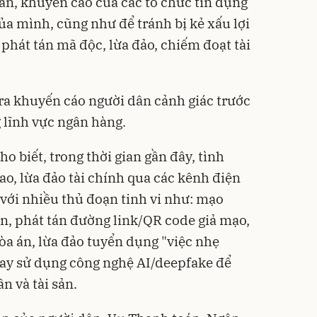
ẫn, khuyến cáo của các tổ chức tín dụng
của mình, cũng như để tránh bị kẻ xấu lợi
phát tán mã độc, lừa đảo, chiếm đoạt tài
a khuyến cáo người dân cảnh giác trước
 lĩnh vực ngân hàng.
 biết, trong thời gian gần đây, tình
ao, lừa đảo tài chính qua các kênh điện
 với nhiều thủ đoạn tinh vi như: mạo
n, phát tán đường link/QR code giả mạo,
òa án, lừa đảo tuyển dụng "việc nhẹ
hay sử dụng công nghệ AI/deepfake để
n và tài sản.