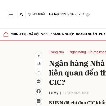
Hà Nội
32°C
/ 26 - 32°C
MỚI NHẤT
Gửi 
CHÍNH TRỊ - XÃ HỘI
VCCI
DOANH NGHIỆP
DOANH NHÂN
PHÁ
Trang chủ
Ngân hàng - Chứng kho
Ngân hàng Nhà n
liên quan đến th
CIC?
Lê Mỹ
12/09/2025 16:01
NHNN đã chỉ đạo CIC khẩn 