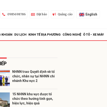
English
0985698786
Đặt báo
Quảng cáo
G KHOÁN
DU LỊCH
KINH TẾ ĐỊA PHƯƠNG
CÔNG NGHỆ
Ô TÔ - XE MÁY
IẾP
NHNN trao Quyết định về tổ
chức, nhân sự tại NHNN chi
ửi
nhánh Khu vực 2
15 NHNN khu vực được tổ
chức theo hướng tinh gọn,
hiệu lực, hiệu quả