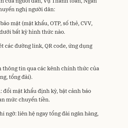
sản của người dân, Vụ Thanh toán, Ngân
huyến nghị người dân:
 bảo mật (mật khẩu, OTP, số thẻ, CVV,
 dưới bất kỳ hình thức nào.
ét các đường link, QR code, ứng dụng
h thông tin qua các kênh chính thức của
g, tổng đài).
: đổi mật khẩu định kỳ, bật cảnh báo
hạn mức chuyển tiền.
hi ngờ: liên hệ ngay tổng đài ngân hàng,