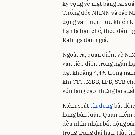
kỳ vọng về mặt bằng lãi suấ
Thống đốc NHNN và các NH
động vẫn hiện hữu khiến 
hạn là hạn chế, theo đánh g
Ratings đánh giá.
Ngoài ra, quan điểm về NIM
vẫn tiếp diễn trong ngắn h
đạt khoảng 4,4% trong năm 
khi CTG, MBB, LPB, STB cho
vốn tăng cao nhưng lãi suấ
Kiểm soát
tín dụng
bất độn
hàng bàn luận. Quan điểm
đều nhìn nhận bất động sản
trong trung dài hạn. Hầu h