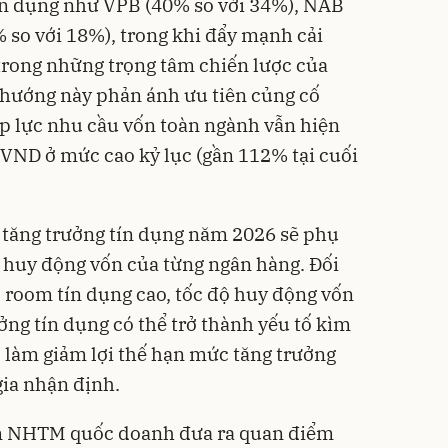
ín dụng như VPB (40% so với 34%), NAB
 so với 18%), trong khi đẩy mạnh cải
trong những trọng tâm chiến lược của
hướng này phản ánh ưu tiên củng cố
p lực nhu cầu vốn toàn ngành vẫn hiện
R VND ở mức cao kỷ lục (gần 112% tại cuối
g tăng trưởng tín dụng năm 2026 sẽ phụ
 huy động vốn của từng ngân hàng. Đối
 room tín dụng cao, tốc độ huy động vốn
ởng tín dụng có thể trở thành yếu tố kìm
 làm giảm lợi thế hạn mức tăng trưởng
gia nhận định.
óm NHTM quốc doanh đưa ra quan điểm