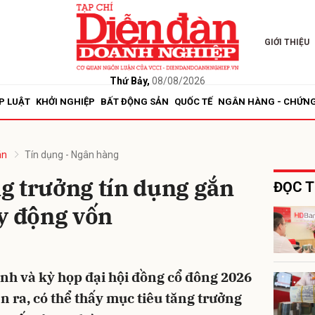
GIỚI THIỆU
bình luận
Thứ Bảy,
08/08/2026
P LUẬT
KHỞI NGHIỆP
BẤT ĐỘNG SẢN
QUỐC TẾ
NGÂN HÀNG - CHỨN
án
Tín dụng - Ngân hàng
g trưởng tín dụng gắn
ĐỌC T
y động vốn
Hủy
G
nh và kỳ họp đại hội đồng cổ đông 2026
n ra, có thể thấy mục tiêu tăng trưởng