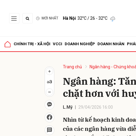
Hà Nội
32°C
/ 26 - 32°C
MỚI NHẤT
Gửi 
CHÍNH TRỊ - XÃ HỘI
VCCI
DOANH NGHIỆP
DOANH NHÂN
PHÁ
Trang chủ
Ngân hàng - Chứng kho
Ngân hàng: Tăn
chặt hơn với hu
L.Mỹ
29/04/2026 16:00
Nhìn từ kế hoạch kinh doa
của các ngân hàng vừa diễ