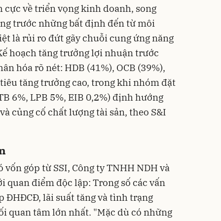
h cực về triển vọng kinh doanh, song
ăng trước những bất định đến từ môi
iệt là rủi ro đứt gãy chuỗi cung ứng năng
Kế hoạch tăng trưởng lợi nhuận trước
hân hóa rõ nét: HDB (41%), OCB (39%),
iêu tăng trưởng cao, trong khi nhóm đặt
STB 6%, LPB 5%, EIB 0,2%) định hướng
 và củng cố chất lượng tài sản, theo S&I
ản
ó vốn góp từ SSI, Công ty TNHH NDH và
ới quan điểm độc lập: Trong số các vấn
p ĐHĐCĐ, lãi suất tăng và tình trạng
ối quan tâm lớn nhất. "Mặc dù có những