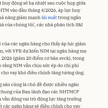
t huy động sẽ hạ nhiệt sau cuộc họp giữa
TM vào đầu tháng 4/2026, áp lực huy
khả năng giảm mạnh
lãi suất
trong ngắn
iá của chúng tôi', các nhà phân tích S&I
 của các ngân hàng cho thấy áp lực giảm
ạn, với VPB dự kiến NIM tại ngân hàng mẹ
2026 (giảm 20 điểm cơ bản svck), trong
 rằng NIM vẫn chịu sức ép do chi phí
t cho vay khó điều chỉnh tăng tương ứng.
g sản cũng là chủ đề được nhiều ngân
 chung của Ban lãnh đạo các NHTMCP
 vẫn đóng vai trò động lực tăng trưởng
ết các ngân hàng sẽ điều chỉnh cho vay