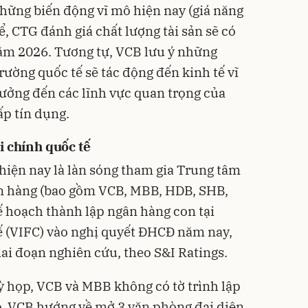
những biến động vĩ mô hiện nay (giá năng
thể, CTG đánh giá chất lượng tài sản sẽ có
ăm 2026. Tương tự, VCB lưu ý những
rường quốc tế sẽ tác động đến kinh tế vĩ
ưởng đến các lĩnh vực quan trọng của
p tín dụng.
i chính quốc tế
hiện nay là làn sóng tham gia Trung tâm
gân hàng (bao gồm VCB, MBB, HDB, SHB,
 hoạch thành lập ngân hàng con tại
ế (VIFC) vào nghị quyết ĐHCĐ năm nay,
iai đoạn nghiên cứu, theo S&I Ratings.
kỳ họp, VCB và MBB không có tờ trình lập
ó, VCB hướng về mở 3 văn phòng đại diện