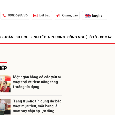
English
0985698786
Đặt báo
Quảng cáo
G KHOÁN
DU LỊCH
KINH TẾ ĐỊA PHƯƠNG
CÔNG NGHỆ
Ô TÔ - XE MÁY
IẾP
Một ngân hàng có các yếu tố
vượt trội về tiềm năng tăng
ửi
trưởng tín dụng
Tăng trưởng tín dụng dự báo
vượt mục tiêu, mặt bằng lãi
suất vay chịu áp lực tăng