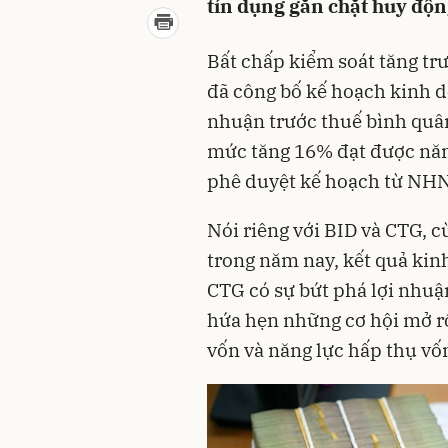
tín dụng gắn chặt huy độn
Bất chấp kiểm soát tăng tr
đã công bố kế hoạch kinh d
nhuận trước thuế bình quâ
mức tăng 16% đạt được năm
phê duyệt kế hoạch từ NH
Nói riêng với BID và CTG, 
trong năm nay, kết quả kinh
CTG có sự bứt phá lợi nhuậ
hứa hẹn những cơ hội mở rộ
vốn và năng lực hấp thụ vốn