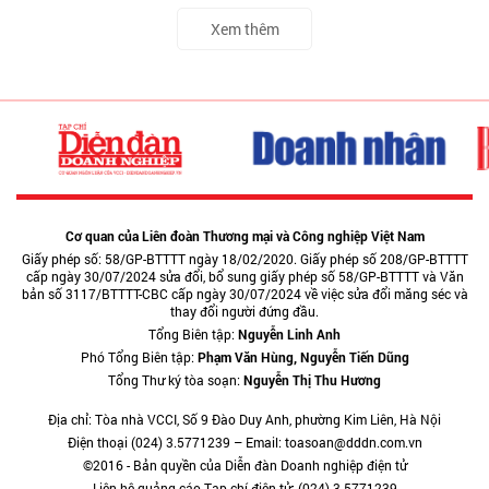
Xem thêm
Cơ quan của Liên đoàn Thương mại và Công nghiệp Việt Nam
Giấy phép số: 58/GP-BTTTT ngày 18/02/2020. Giấy phép số 208/GP-BTTTT
cấp ngày 30/07/2024 sửa đổi, bổ sung giấy phép số 58/GP-BTTTT và Văn
bản số 3117/BTTTT-CBC cấp ngày 30/07/2024 về việc sửa đổi măng séc và
thay đổi người đứng đầu.
Tổng Biên tập:
Nguyễn Linh Anh
Phó Tổng Biên tập:
Phạm Văn Hùng, Nguyễn Tiến Dũng
Tổng Thư ký tòa soạn:
Nguyễn Thị Thu Hương
Địa chỉ: Tòa nhà VCCI, Số 9 Đào Duy Anh, phường Kim Liên, Hà Nội
Điện thoại (024) 3.5771239 – Email: toasoan@dddn.com.vn
©2016 - Bản quyền của Diễn đàn Doanh nghiệp điện tử
Liên hệ quảng cáo Tạp chí điện tử: (024) 3.5771239