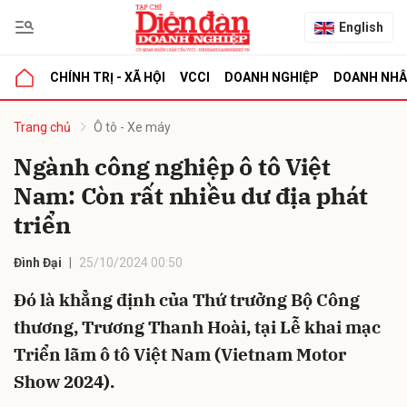
English
CHÍNH TRỊ - XÃ HỘI
VCCI
DOANH NGHIỆP
DOANH NH
bình luận
Trang chủ
Ô tô - Xe máy
Ngành công nghiệp ô tô Việt
Nam: Còn rất nhiều dư địa phát
triển
Đình Đại
25/10/2024 00:50
Đó là khẳng định của Thứ trưởng Bộ Công
Hủy
G
thương, Trương Thanh Hoài, tại Lễ khai mạc
Triển lãm ô tô Việt Nam (Vietnam Motor
Show 2024).