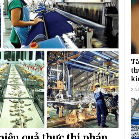
Tă
th
ki
22/
hiệu quả thực thi pháp