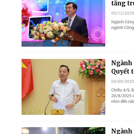
tăng t
03/12/2025
Ngành Công 
ngành Công 
Ngành 
Quyết 
04/09/2025
Chiều 4/9, 
20/8/2025 c
nhìn đến nă
Ngành 