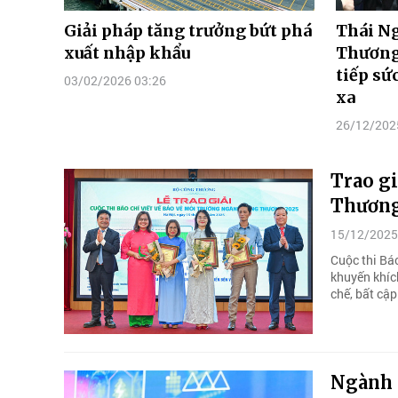
Giải pháp tăng trưởng bứt phá
Thái N
xuất nhập khẩu
Thương 
tiếp sứ
03/02/2026 03:26
xa
26/12/202
Trao gi
Thương
15/12/2025
Cuộc thi Bá
khuyến khích
chế, bất cập
Ngành 