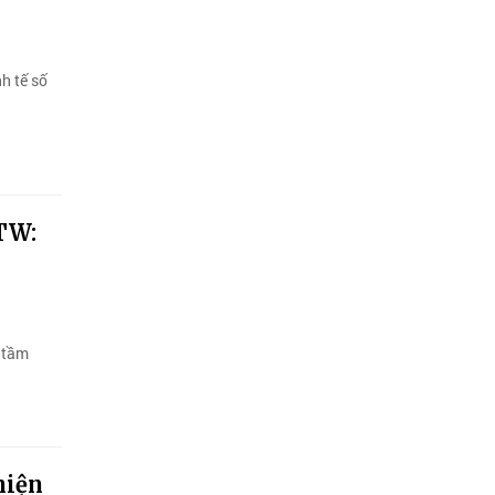
h tế số
TW:
 tầm
hiện