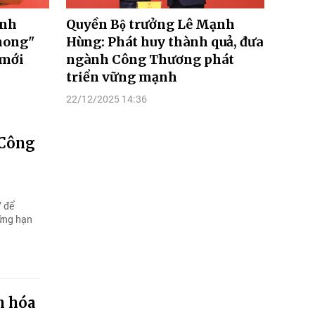
ành
Quyền Bộ trưởng Lê Mạnh
hong"
Hùng: Phát huy thành quả, đưa
 mới
ngành Công Thương phát
triển vững mạnh
22/12/2025 14:36
 Công
” để
hững hạn
h hóa