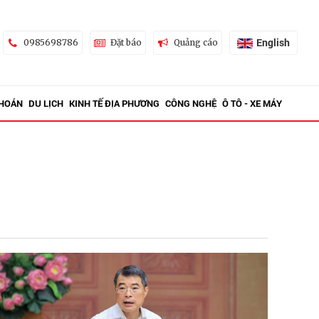
English
0985698786
Đặt báo
Quảng cáo
KHOÁN
DU LỊCH
KINH TẾ ĐỊA PHƯƠNG
CÔNG NGHỆ
Ô TÔ - XE MÁY