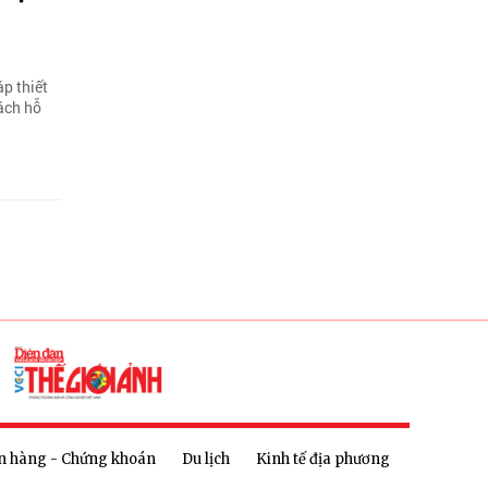
p thiết
ách hỗ
n hàng - Chứng khoán
Du lịch
Kinh tế địa phương