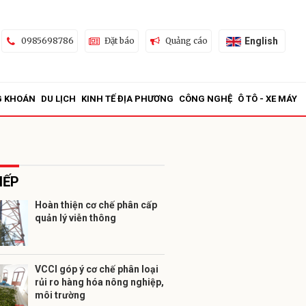
English
0985698786
Đặt báo
Quảng cáo
G KHOÁN
DU LỊCH
KINH TẾ ĐỊA PHƯƠNG
CÔNG NGHỆ
Ô TÔ - XE MÁY
IẾP
Hoàn thiện cơ chế phân cấp
quản lý viễn thông
ửi
VCCI góp ý cơ chế phân loại
rủi ro hàng hóa nông nghiệp,
môi trường