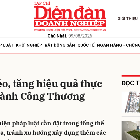
GIỚI THIỆU
bình luận
Chủ Nhật,
09/08/2026
P LUẬT
KHỞI NGHIỆP
BẤT ĐỘNG SẢN
QUỐC TẾ
NGÂN HÀNG - CHỨN
o, tăng hiệu quả thực
ĐỌC T
ngành Công Thương
Hủy
G
iện pháp luật cần đặt trong tổng thể
ia, tránh xu hướng xây dựng thêm các