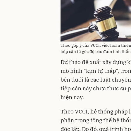
Theo góp ý của VCCI, việc hoàn thi
tiếp cận từ góc độ bảo đảm tính thốn
Dự thảo đề xuất xây dựng 
mô hình "kim tự tháp", tron
bên dưới là các luật chuyê
tiếp cận này chưa thực sự 
hiện nay.
Theo VCCI, hệ thống pháp 
phận trong tổng thể hệ thốn
độc lập. Do đó, quá trình h