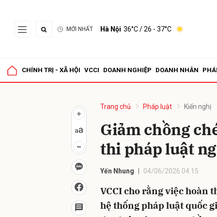
Hà Nội
36°C
/ 26 - 37°C
MỚI NHẤT
Gửi 
CHÍNH TRỊ - XÃ HỘI
VCCI
DOANH NGHIỆP
DOANH NHÂN
PHÁ
Trang chủ
Pháp luật
Kiến nghị
Giảm chồng ché
thi pháp luật 
Yến Nhung
04/06/2026 04:15
VCCI cho rằng việc hoàn th
hệ thống pháp luật quốc g