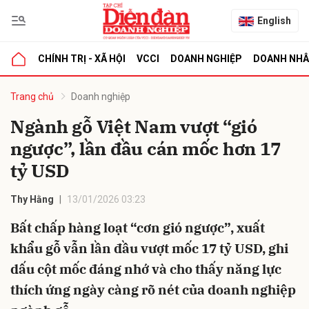
English
CHÍNH TRỊ - XÃ HỘI
VCCI
DOANH NGHIỆP
DOANH NH
bình luận
Trang chủ
Doanh nghiệp
Ngành gỗ Việt Nam vượt “gió
ngược”, lần đầu cán mốc hơn 17
tỷ USD
Thy Hằng
13/01/2026 03:23
Bất chấp hàng loạt “cơn gió ngược”, xuất
Hủy
G
khẩu gỗ vẫn lần đầu vượt mốc 17 tỷ USD, ghi
dấu cột mốc đáng nhớ và cho thấy năng lực
thích ứng ngày càng rõ nét của doanh nghiệp