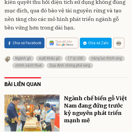
kiên quyết thu hồi diện tích sử dụng không đúng
mục đích, qua đó bảo vệ tài nguyên rừng và tạo
nền tảng cho các mô hình phát triển ngành gỗ
bền vững hơn trong dài hạn.
Theo dõi trên
Chia sẻ Facebook
Chia sẻ Zalo
Ngành gỗ
xuất khẩu gỗ
17 tỷ USD
năng lực thích ứng
chính sách thuế
Quy định chống phá rừng
BÀI LIÊN QUAN
Ngành chế biến gỗ Việt
Nam đang đứng trước
kỷ nguyên phát triển
mạnh mẽ