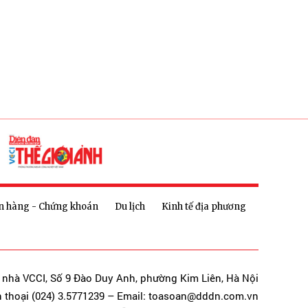
n hàng - Chứng khoán
Du lịch
Kinh tế địa phương
a nhà VCCI, Số 9 Đào Duy Anh, phường Kim Liên, Hà Nội
n thoại (024) 3.5771239 – Email: toasoan@dddn.com.vn