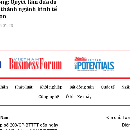
ng: Quyết tâm đưa du
ở thành ngành kinh tế
ọn
5 01:23
nhân
Pháp luật
Khởi nghiệp
Bất động sản
Quốc tế
Ngâ
Công nghệ
Ô tô - Xe máy
t Nam
Địa chỉ: Tò
ép số 208/GP-BTTTT cấp ngày
Điệ