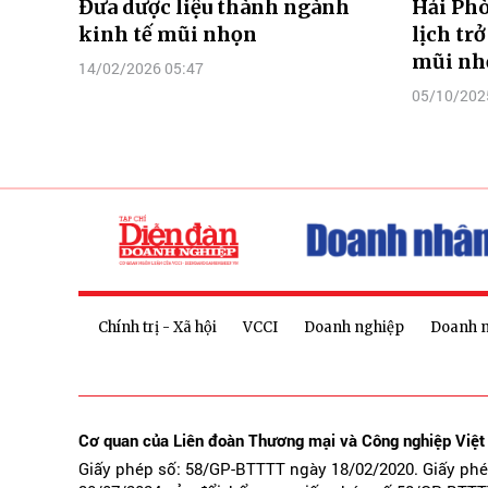
Đưa dược liệu thành ngành
Hải Phò
kinh tế mũi nhọn
lịch tr
mũi nh
14/02/2026 05:47
05/10/202
Chính trị - Xã hội
VCCI
Doanh nghiệp
Doanh 
Cơ quan của Liên đoàn Thương mại và Công nghiệp Việ
Giấy phép số: 58/GP-BTTTT ngày 18/02/2020. Giấy ph