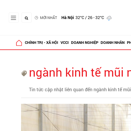
Hà Nội
32°C
/ 26 - 32°C
MỚI NHẤT
CHÍNH TRỊ - XÃ HỘI
VCCI
DOANH NGHIỆP
DOANH NHÂN
P
ngành kinh tế mũi 
Tin tức cập nhật liên quan đến ngành kinh tế mũ