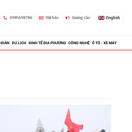
English
0985698786
Đặt báo
Quảng cáo
KHOÁN
DU LỊCH
KINH TẾ ĐỊA PHƯƠNG
CÔNG NGHỆ
Ô TÔ - XE MÁY