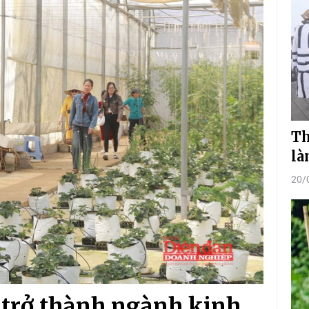
Th
là
20/
 trở thành ngành kinh