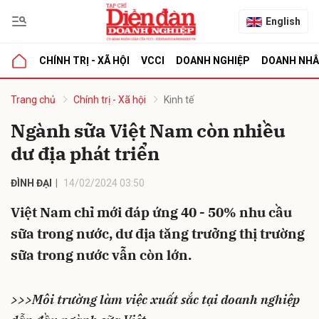
English
CHÍNH TRỊ - XÃ HỘI
VCCI
DOANH NGHIỆP
DOANH NH
bình luận
Trang chủ
Chính trị - Xã hội
Kinh tế
Ngành sữa Việt Nam còn nhiều
dư địa phát triển
ĐÌNH ĐẠI
14/02/2024 03:50
Việt Nam chỉ mới đáp ứng 40 - 50% nhu cầu
sữa trong nước, dư địa tăng trưởng thị trường
Hủy
G
sữa trong nước vẫn còn lớn.
>>>Môi trường làm việc xuất sắc tại doanh nghiệp