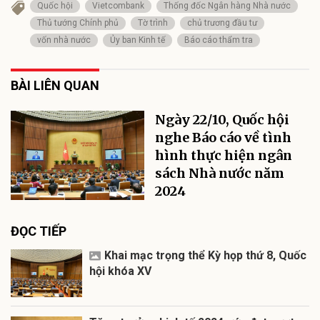
Quốc hội
Vietcombank
Thống đốc Ngân hàng Nhà nước
Thủ tướng Chính phủ
Tờ trình
chủ trương đầu tư
vốn nhà nước
Ủy ban Kinh tế
Báo cáo thẩm tra
BÀI LIÊN QUAN
Ngày 22/10, Quốc hội
nghe Báo cáo về tình
hình thực hiện ngân
sách Nhà nước năm
2024
ĐỌC TIẾP
Khai mạc trọng thể Kỳ họp thứ 8, Quốc
hội khóa XV