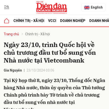
English
CHÍNH TRỊ - XÃ HỘI
VCCI
DOANH NGHIỆP
DOANH NH
bình luận
Trang chủ
Chính trị - Xã hội
Ngày 23/10, trình Quốc hội về
chủ trương đầu tư bổ sung vốn
Nhà nước tại Vietcombank
Gia Nguyễn
23/10/2024 03:06
Tại Kỳ họp thứ 8, ngày 23/10, Thống đốc Ngân
Hủy
G
hàng Nhà nước, thừa ủy quyền của Thủ tướng
Chính phủ trình bày Tờ trình về chủ trương
đầu tư bổ sung vốn nhà nước tại