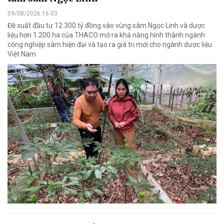
09/08/2026 16:03
Đề xuất đầu tư 12.300 tỷ đồng vào vùng sâm Ngọc Linh và dược
liệu hơn 1.200 ha của THACO mở ra khả năng hình thành ngành
công nghiệp sâm hiện đại và tạo ra giá trị mới cho ngành dược liệu
Việt Nam.