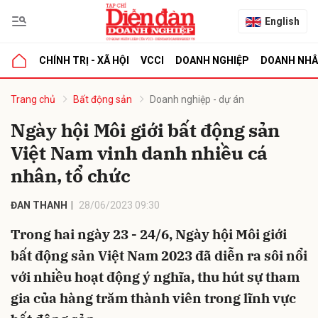
English
CHÍNH TRỊ - XÃ HỘI
VCCI
DOANH NGHIỆP
DOANH NH
bình luận
Trang chủ
Bất động sản
Doanh nghiệp - dự án
Ngày hội Môi giới bất động sản
Việt Nam vinh danh nhiều cá
nhân, tổ chức
ĐAN THANH
28/06/2023 09:30
Trong hai ngày 23 - 24/6, Ngày hội Môi giới
Hủy
G
bất động sản Việt Nam 2023 đã diễn ra sôi nổi
với nhiều hoạt động ý nghĩa, thu hút sự tham
gia của hàng trăm thành viên trong lĩnh vực