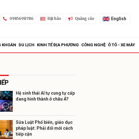
English
0985698786
Đặt báo
Quảng cáo
G KHOÁN
DU LỊCH
KINH TẾ ĐỊA PHƯƠNG
CÔNG NGHỆ
Ô TÔ - XE MÁY
IẾP
Hệ sinh thái AI tự cung tự cấp
đang hình thành ở châu Á?
ửi
Sửa Luật Phổ biến, giáo dục
pháp luật: Phải đổi mới cách
tiếp cận