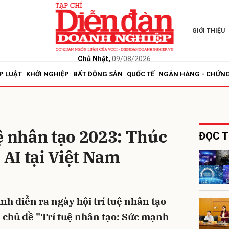
GIỚI THIỆU
bình luận
Chủ Nhật,
09/08/2026
P LUẬT
KHỞI NGHIỆP
BẤT ĐỘNG SẢN
QUỐC TẾ
NGÂN HÀNG - CHỨN
ệ nhân tạo 2023: Thúc
ĐỌC T
 AI tại Việt Nam
Hủy
G
nh diễn ra ngày hội trí tuệ nhân tạo
 chủ đề "Trí tuệ nhân tạo: Sức mạnh