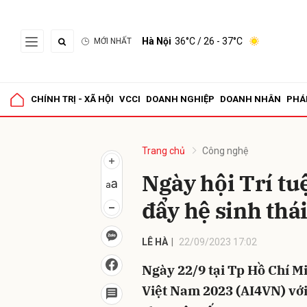
Hà Nội
36°C
/ 26 - 37°C
MỚI NHẤT
Gửi 
CHÍNH TRỊ - XÃ HỘI
VCCI
DOANH NGHIỆP
DOANH NHÂN
PHÁ
Trang chủ
Công nghệ
Ngày hội Trí tu
đẩy hệ sinh thái
LÊ HÀ
22/09/2023 17:02
Ngày 22/9 tại Tp Hồ Chí Mi
Việt Nam 2023 (AI4VN) với