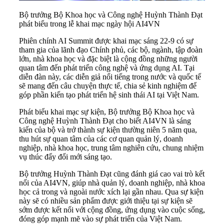
Bộ trưởng Bộ Khoa học và Công nghệ Huỳnh Thành Đạt
phát biểu trong lễ khai mạc ngày hội AI4VN
Phiên chính AI Summit được khai mạc sáng 22-9 có sự
tham gia của lãnh đạo Chính phủ, các bộ, ngành, tập đoàn
lớn, nhà khoa học và đặc biệt là cộng đồng những người
quan tâm đến phát triển công nghệ và ứng dụng AI. Tại
diễn đàn này, các diễn giả nổi tiếng trong nước và quốc tế
sẽ mang đến câu chuyện thực tế, chia sẻ kinh nghiệm để
góp phần kiến tạo phát triển hệ sinh thái AI tại Việt Nam.
Phát biểu khai mạc sự kiện, Bộ trưởng Bộ Khoa học và
Công nghệ Huỳnh Thành Đạt cho biết AI4VN là sáng
kiến của bộ và trở thành sự kiện thường niên 5 năm qua,
thu hút sự quan tâm của các cơ quan quản lý,
doanh
nghiệp
, nhà khoa học, trung tâm nghiên cứu, chung nhiệm
vụ thúc đẩy đổi mới sáng tạo.
Bộ trưởng Huỳnh Thành Đạt cũng đánh giá cao vai trò kết
nối của AI4VN, giúp nhà quản lý, doanh nghiệp, nhà khoa
học cả trong và ngoài nước xích lại gần nhau. Qua sự kiện
này sẽ có nhiều sản phẩm được giới thiệu tại sự kiện sẽ
sớm được kết nối với cộng đồng, ứng dụng vào cuộc sống,
đóng góp mạnh mẽ vào sự phát triển của Việt Nam.