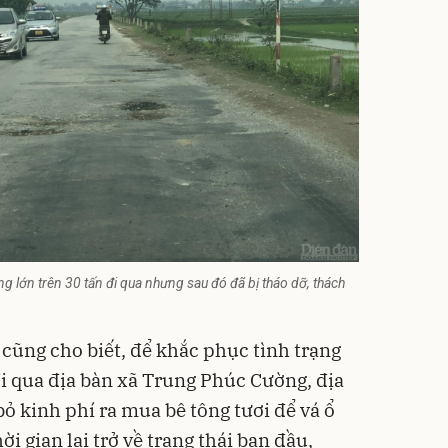
ọng lớn trên 30 tấn đi qua nhưng sau đó đã bị tháo dỡ, thách
 cũng cho biết, để khắc phục tình trạng
i qua địa bàn xã Trung Phúc Cường, địa
ỏ kinh phí ra mua bê tông tươi để vá ổ
i gian lại trở về trạng thái ban đầu,