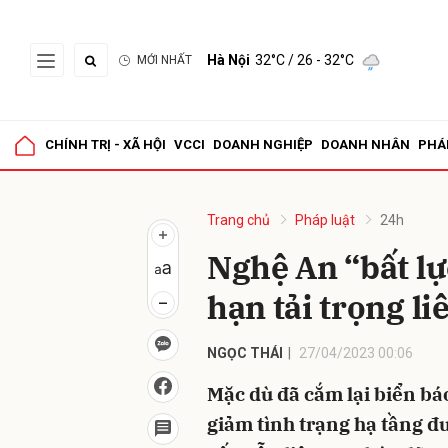
Hà Nội
32°C
/ 26 - 32°C
MỚI NHẤT
Gửi 
CHÍNH TRỊ - XÃ HỘI
VCCI
DOANH NGHIỆP
DOANH NHÂN
PHÁ
Trang chủ
Pháp luật
24h
Nghệ An “bất lự
hạn tải trọng li
NGỌC THÁI
27/04/2023 00:06
Mặc dù đã cắm lại biển bá
giảm tình trạng hạ tầng 