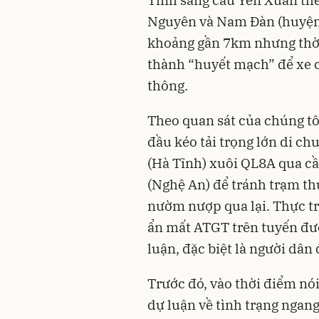
Nguyên và Nam Đàn (huyện l
khoảng gần 7km nhưng thời
thành “huyết mạch” để xe co
thông.
Theo quan sát của chúng tôi
đầu kéo tải trọng lớn di c
(Hà Tĩnh) xuôi QL8A qua c
(Nghệ An) để tránh trạm th
nườm nượp qua lại. Thực tr
ẩn mất ATGT trên tuyến đườ
luận, đặc biệt là người dân
Trước đó, vào thời điểm nó
dự luận về tình trạng ngang