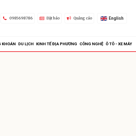
English
0985698786
Đặt báo
Quảng cáo
G KHOÁN
DU LỊCH
KINH TẾ ĐỊA PHƯƠNG
CÔNG NGHỆ
Ô TÔ - XE MÁY
ửi