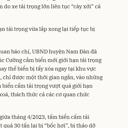
do xe tải trọng lớn liên tục “cày xới” cả
n tải trọng vừa lắp xong lại tiếp tục bị
 quan báo chí, UBND huyện Nam Đàn đã
c Cường cắm biển mới giới hạn tải trọng
ay thế biển bị tẩy xóa ngay tại khu vực
 chỉ được một thời gian ngắn, vào những
 biển cấm tải trọng vượt quá giới hạn
y xoá, thách thức cả các cơ quan chức
iữa tháng 4/2023, tấm biển cấm tải
t quá 30 tấn lại bị “bốc hơi”, bị tháo dỡ