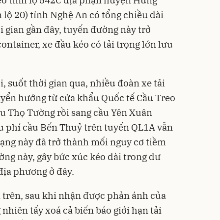
ộ 20) tỉnh Nghệ An có tổng chiều dài
 gian gần đây, tuyến đường này trở
ntainer, xe đầu kéo có tải trọng lớn lưu
, suốt thời gian qua, nhiều đoàn xe tải
huyển hướng từ cửa khẩu Quốc tế Cầu Treo
ầu Thọ Tường rồi sang cầu Yên Xuân
u phí cầu Bến Thuỷ trên tuyến QL1A vẫn
ạng này đã trở thành mối nguy cơ tiềm
ng này, gây bức xúc kéo dài trong dư
 địa phương ở đây.
i trên, sau khi nhận được phản ánh của
 nhiên tẩy xoá cả biển báo giới hạn tải