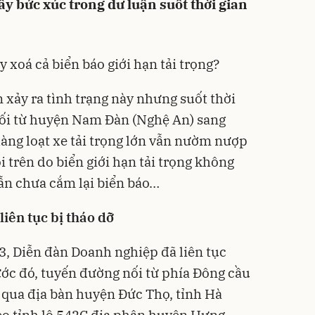
gây bức xúc trong dư luận suốt thời gian
 xoá cả biển báo giới hạn tải trọng?
 xảy ra tình trạng này nhưng suốt thời
nối từ huyện Nam Đàn (Nghệ An) sang
àng loạt xe tải trọng lớn vẫn nườm nượp
i trên do biển giới hạn tải trọng không
ẫn chưa cắm lại biển báo…
liên tục bị tháo dỡ
03, Diễn đàn Doanh nghiệp đã liên tục
ước đó, tuyến đường nối từ phía Đông cầu
 qua địa bàn huyện Đức Thọ, tỉnh Hà
eo tỉnh lộ 542C địa phận huyện Hưng