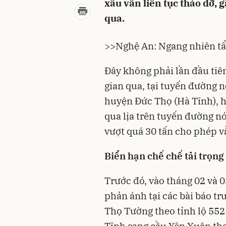
xấu vẫn liên tục tháo dỡ, 
qua.
>>
Nghệ An: Ngang nhiên tẩy
Đây không phải lần đầu tiên
gian qua, tại tuyến đường 
huyện Đức Thọ (Hà Tĩnh), h
qua lịa trên tuyến đường nó
vượt quá 30 tấn cho phép v
Biển hạn chế chế tải trọng 
Trước đó, vào tháng 02 và 
phản ánh tại các bài báo tr
Thọ Tường theo tỉnh lộ 552
Tĩnh sang cầu Yên Xuân th