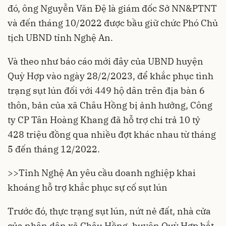
đó, ông Nguyễn Văn Đệ là giám đốc Sở NN&PTNT
và đến tháng 10/2022 được bầu giữ chức Phó Chủ
tịch UBND tỉnh Nghệ An.
Và theo như báo cáo mới đây của UBND huyện
Quỳ Hợp vào ngày 28/2/2023, để khắc phục tình
trạng sụt lún đối với 449 hộ dân trên địa bàn 6
thôn, bản của xã Châu Hồng bị ảnh hưởng, Công
ty CP Tân Hoàng Khang đã hỗ trợ chi trả 10 tỷ
428 triệu đồng qua nhiều đợt khác nhau từ tháng
5 đến tháng 12/2022.
>>
Tỉnh Nghệ An yêu cầu doanh nghiệp khai
khoáng hỗ trợ khắc phục sự cố sụt lún
Trước đó, thực trạng sụt lún, nứt nẻ đất, nhà cửa
của nhân dân xã Châu Hồng, huyện Quỳ Hợp bắt