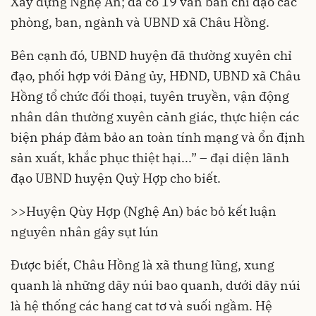
Xây dựng Nghệ An; đã có 19 văn bản chỉ đạo các
phòng, ban, ngành và UBND xã Châu Hồng.
Bên cạnh đó, UBND huyện đã thường xuyên chỉ
đạo, phối hợp với Đảng ủy, HĐND, UBND xã Châu
Hồng tổ chức đối thoại, tuyên truyền, vận động
nhân dân thường xuyên cảnh giác, thực hiện các
biện pháp đảm bảo an toàn tính mạng và ổn định
sản xuất, khắc phục thiệt hại...” – đại diện lãnh
đạo UBND huyện Quỳ Hợp cho biết.
>>
Huyện Qùy Hợp (Nghệ An) bác bỏ kết luận
nguyên nhân gây sụt lún
Được biết, Châu Hồng là xã thung lũng, xung
quanh là những dãy núi bao quanh, dưới dãy núi
là hệ thống các hang cat tơ và suối ngầm. Hệ