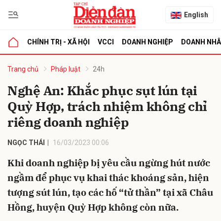
English
CHÍNH TRỊ - XÃ HỘI
VCCI
DOANH NGHIỆP
DOANH NH
bình luận
Trang chủ
Pháp luật
24h
Nghệ An: Khắc phục sụt lún tại
Quỳ Hợp, trách nhiệm không chỉ
riêng doanh nghiệp
NGỌC THÁI
16/03/2023 00:06
Khi doanh nghiệp bị yêu cầu ngừng hút nước
Hủy
G
ngầm để phục vụ khai thác khoáng sản, hiện
tượng sút lún, tạo các hố “tử thần” tại xã Châu
Hồng, huyện Quỳ Hợp không còn nữa.