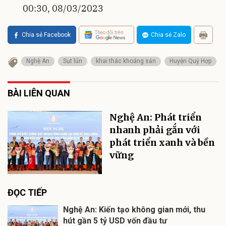
00:30, 08/03/2023
Theo dõi trên
Chia sẻ Facebook
Chia sẻ Zalo
Nghệ An
Sụt lún
khai thác khoáng sản
Huyện Quỳ Hợp
BÀI LIÊN QUAN
Nghệ An: Phát triển
nhanh phải gắn với
phát triển xanh và bền
vững
ĐỌC TIẾP
Nghệ An: Kiến tạo không gian mới, thu
hút gần 5 tỷ USD vốn đầu tư