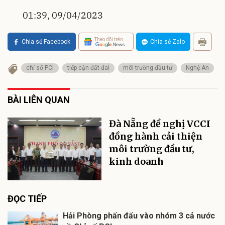
01:39, 09/04/2023
Theo dõi trên
Chia sẻ Facebook
Chia sẻ Zalo
chỉ số PCI
tiếp cận đất đai
môi trường đầu tư
Nghệ An
BÀI LIÊN QUAN
Đà Nẵng đề nghị VCCI
đồng hành cải thiện
môi trường đầu tư,
kinh doanh
ĐỌC TIẾP
Hải Phòng phấn đấu vào nhóm 3 cả nước