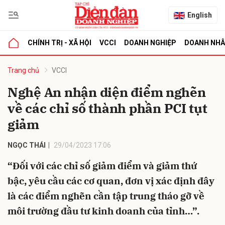
English
CHÍNH TRỊ - XÃ HỘI
VCCI
DOANH NGHIỆP
DOANH NH
bình luận
Trang chủ
VCCI
Nghệ An nhận diện điểm nghẽn
về các chỉ số thành phần PCI tụt
giảm
NGỌC THÁI
29/04/2023 17:06
“Đối với các chỉ số giảm điểm và giảm thứ
Hủy
G
bậc, yêu cầu các cơ quan, đơn vị xác định đây
là các điểm nghẽn cần tập trung tháo gỡ về
môi trường đầu tư kinh doanh của tỉnh…”.