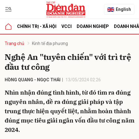
English
CHÍNH TRỊ - XÃ HỘI
VCCI
DOANH NGHIỆP
DOANH NH
bình luận
Trang chủ
Kinh tế địa phương
Nghệ An "tuyên chiến" với trì trệ
đầu tư công
HỒNG QUANG - NGỌC THÁI
13/05/2024 02:26
Nhìn nhận đúng tình hình, từ đó tìm ra đúng
nguyên nhân, đề ra đúng giải pháp và tập
Hủy
G
trung thực hiện quyết liệt, nhằm hoàn thành
đúng mục tiêu giải ngân vốn đầu tư công năm
2024.