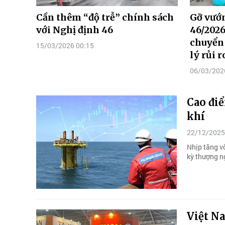
Cần thêm “độ trễ” chính sách
Gỡ vướ
với Nghị định 46
46/202
chuyển
15/03/2026 00:15
lý rủi r
06/03/202
Cao đi
khí
22/12/2025
Nhịp tăng v
kỳ thượng n
Việt Na