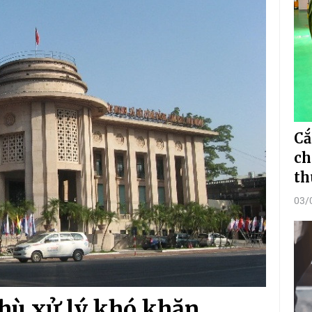
Cắ
ch
th
03/
thù xử lý khó khăn,