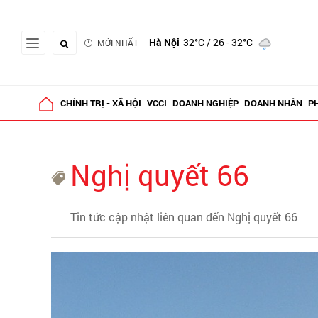
Hà Nội
32°C
/ 26 - 32°C
MỚI NHẤT
CHÍNH TRỊ - XÃ HỘI
VCCI
DOANH NGHIỆP
DOANH NHÂN
P
Nghị quyết 66
Tin tức cập nhật liên quan đến Nghị quyết 66