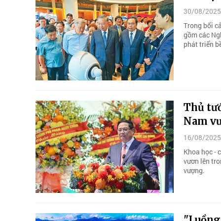
30/08/2025
Trong bối c
gồm các Nghị
phát triển b
Thủ tướ
Nam v
16/08/2025
Khoa học - c
vươn lên tro
vượng.
"Luồng 