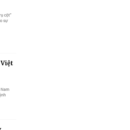
rụ cột”
ho sự
 Việt
ệt Nam
hịnh
g