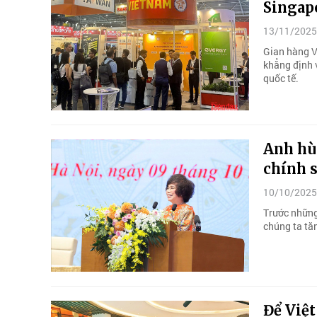
Singap
13/11/2025
Gian hàng Vi
khẳng định 
quốc tế.
Anh hù
chính s
10/10/2025
Trước những 
chúng ta tă
Để Việt