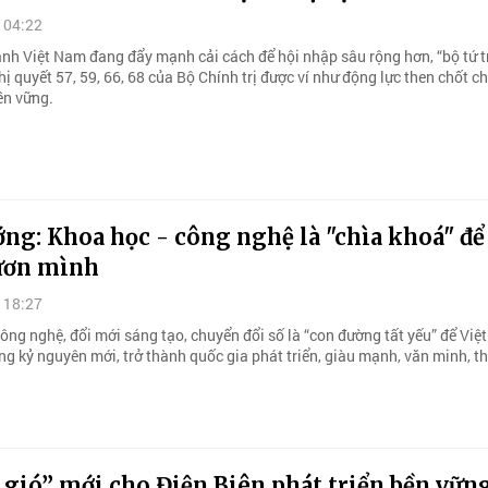
 04:22
ảnh Việt Nam đang đẩy mạnh cải cách để hội nhập sâu rộng hơn, “bộ tứ t
 quyết 57, 59, 66, 68 của Bộ Chính trị được ví như động lực then chốt c
ền vững.
ng: Khoa học - công nghệ là "chìa khoá" để
ươn mình
 18:27
ông nghệ, đổi mới sáng tạo, chuyển đổi số là “con đường tất yếu” để Vi
ng kỷ nguyên mới, trở thành quốc gia phát triển, giàu mạnh, văn minh, t
gió” mới cho Điện Biên phát triển bền vữn