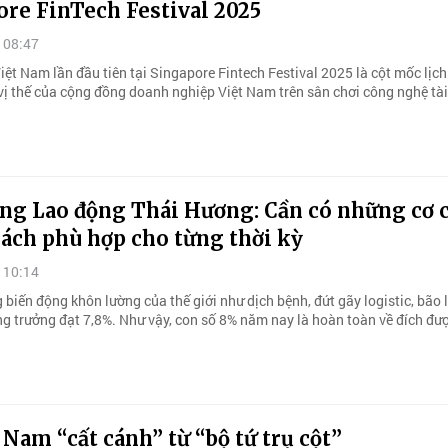
ore FinTech Festival 2025
 08:47
ệt Nam lần đầu tiên tại Singapore Fintech Festival 2025 là cột mốc lịch
vị thế của cộng đồng doanh nghiệp Việt Nam trên sân chơi công nghệ tài
ng Lao động Thái Hương: Cần có những cơ c
ách phù hợp cho từng thời kỳ
 10:14
biến động khôn lường của thế giới như dịch bệnh, đứt gãy logistic, bão 
ng trưởng đạt 7,8%. Như vậy, con số 8% năm nay là hoàn toàn về đích đư
 Nam “cất cánh” từ “bộ tứ trụ cột”