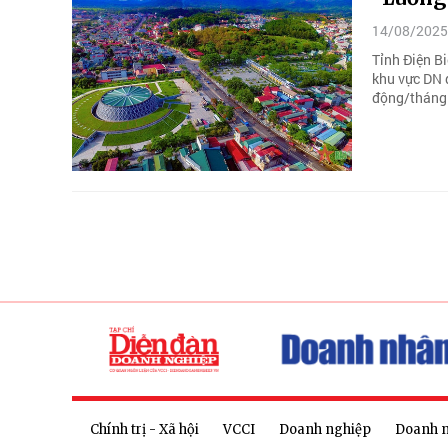
14/08/2025
Tỉnh Điện Bi
khu vực DN 
động/tháng
Chính trị - Xã hội
VCCI
Doanh nghiệp
Doanh 