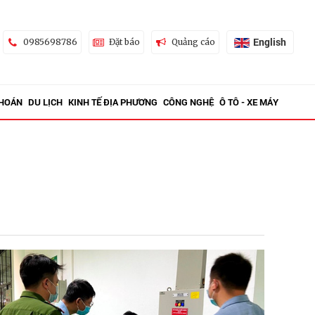
English
0985698786
Đặt báo
Quảng cáo
KHOÁN
DU LỊCH
KINH TẾ ĐỊA PHƯƠNG
CÔNG NGHỆ
Ô TÔ - XE MÁY