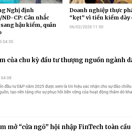
ng Nghị định
Doanh nghiệp thực p
6/NĐ-CP: Cân nhắc
“kẹt” vì tiền kiểm dày
 sang hậu kiểm, quản
06/02/2026 11:50
o
6 04:30
ểm của chu kỳ đầu tư thượng nguồn ngành d
 04:08
ốn đầu tư E&P năm 2025 được xem là tín hiệu xác nhận cho sự đảo chiều
guồn, tạo nền tảng cho sự phục hồi bền vững của hoạt động thăm dò khai
m mở “cửa ngõ” hội nhập FinTech toàn cầu 