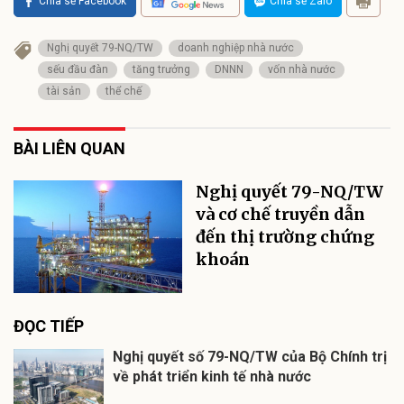
Chia sẻ Facebook
Chia sẻ Zalo
Nghị quyết 79-NQ/TW
doanh nghiệp nhà nước
sếu đầu đàn
tăng trưởng
DNNN
vốn nhà nước
tài sản
thể chế
BÀI LIÊN QUAN
Nghị quyết 79-NQ/TW
và cơ chế truyền dẫn
đến thị trường chứng
khoán
ĐỌC TIẾP
Nghị quyết số 79-NQ/TW của Bộ Chính trị
về phát triển kinh tế nhà nước