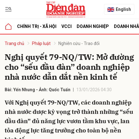
English
CHÍNH TRỊ - XÃ HỘI
VCCI
DOANH NGHIỆP
DOANH NH
bình luận
Trang chủ
Pháp luật
Nghiên cứu - Trao đổi
Nghị quyết 79-NQ/TW: Mở đường
cho “sếu đầu đàn” doanh nghiệp
nhà nước dẫn dắt nền kinh tế
Bài: Yến Nhung - Ảnh: Quốc Tuấn
13/01/2026 04:30
Với Nghị quyết 79-NQ/TW, các doanh nghiệp
Hủy
G
nhà nước được kỳ vọng trở thành những “sếu
đầu đàn” đủ năng lực vươn tầm khu vực, lan
tỏa động lực tăng trưởng cho toàn bộ nền