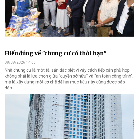
Hiểu đúng về "chung cư có thời hạn"
08/08/2026 14:05
Nhà chung cư là một tài sản đặc biệt vì vậy cách tiếp cận phù hợp
không phải là lựa chọn giữa “quyền sở hữu” và “an toàn công trình”,
mà là xây dựng một cơ chế để hai mục tiêu này cùng được bảo
đảm.