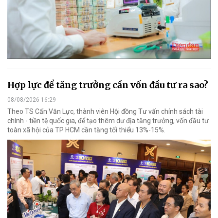
Hợp lực để tăng trưởng cần vốn đầu tư ra sao?
08/08/2026 16:29
Theo TS Cấn Văn Lực, thành viên Hội đồng Tư vấn chính sách tài
chính - tiền tệ quốc gia, để tạo thêm dư địa tăng trưởng, vốn đầu tư
toàn xã hội của TP HCM cần tăng tối thiểu 13%-15%.