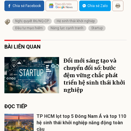
Theo dõi trên
Chia sẻ Facebook
Chia sẻ Zalo
Nghị quyết 86/NQ-CP
Hệ sinh thái khởi nghiệp
Đầu tư mạo hiểm
Năng lực cạnh tranh
Startup
BÀI LIÊN QUAN
Đổi mới sáng tạo và
chuyển đổi số: bước
đệm vững chắc phát
triển hệ sinh thái khởi
nghiệp
ĐỌC TIẾP
TP HCM lọt top 5 Đông Nam Á và top 110
hệ sinh thái khởi nghiệp năng động toàn
cầu