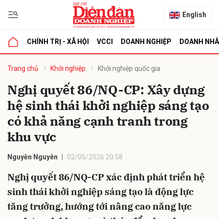
English
CHÍNH TRỊ - XÃ HỘI
VCCI
DOANH NGHIỆP
DOANH NH
bình luận
Trang chủ
Khởi nghiệp
Khởi nghiệp quốc gia
Nghị quyết 86/NQ-CP: Xây dựng
hệ sinh thái khởi nghiệp sáng tạo
có khả năng cạnh tranh trong
khu vực
Nguyễn Nguyên
02/05/2026 20:58
Hủy
G
Nghị quyết 86/NQ-CP xác định phát triển hệ
sinh thái khởi nghiệp sáng tạo là động lực
tăng trưởng, hướng tới nâng cao năng lực