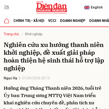
English
CHÍNH TRỊ - XÃ HỘI
VCCI
DOANH NGHIỆP
DOANH NH
bình luận
Trang chủ
Khởi nghiệp
Nghiên cứu xu hướng thanh niên
khởi nghiệp, đề xuất giải pháp
hoàn thiện hệ sinh thái hỗ trợ lập
nghiệp
Ngọc Hạ
01/04/2026 20:13
Hủy
G
Hưởng ứng Tháng Thanh niên 2026, tuổi trẻ
Ủy ban Trung ương MTTQ Việt Nam triển
khai nghiên cứu chuyên đề, phân tích xu