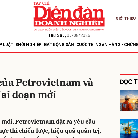
GIỚI THIỆU
bình luận
Thứ Sáu,
07/08/2026
P LUẬT
KHỞI NGHIỆP
BẤT ĐỘNG SẢN
QUỐC TẾ
NGÂN HÀNG - CHỨN
của Petrovietnam và
ĐỌC T
iai đoạn mới
Hủy
G
n mới, Petrovietnam đặt ra yêu cầu
ực thi chiến lược, hiệu quả quản trị,