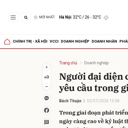
Hà Nội
32°C
/ 26 - 32°C
MỚI NHẤT
Gửi 
CHÍNH TRỊ - XÃ HỘI
VCCI
DOANH NGHIỆP
DOANH NHÂN
PHÁ
Trang chủ
Doanh nghiệp
Người đại diện 
yêu cầu trong g
Bách Thuận
02/07/2026 15:08
Trong giai đoạn phát triể
ngày càng cao về kỷ luật th