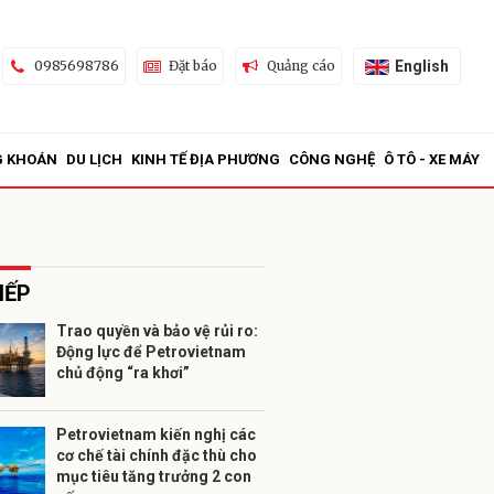
English
0985698786
Đặt báo
Quảng cáo
G KHOÁN
DU LỊCH
KINH TẾ ĐỊA PHƯƠNG
CÔNG NGHỆ
Ô TÔ - XE MÁY
IẾP
Trao quyền và bảo vệ rủi ro:
Động lực để Petrovietnam
ửi
chủ động “ra khơi”
Petrovietnam kiến nghị các
cơ chế tài chính đặc thù cho
mục tiêu tăng trưởng 2 con