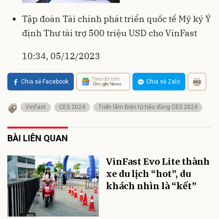
Tập đoàn Tài chính phát triển quốc tế Mỹ ký Ý
định Thư tài trợ 500 triệu USD cho VinFast
10:34, 05/12/2023
Theo dõi trên
Chia sẻ Facebook
Chia sẻ Zalo
VinFast
CES 2024
Triển lãm Điện tử tiêu dùng CES 2024
BÀI LIÊN QUAN
VinFast Evo Lite thành
xe du lịch “hot”, du
khách nhìn là “kết”