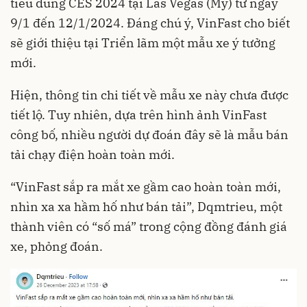
tiêu dùng
CES 2024
tại Las Vegas (Mỹ) từ ngày
9/1 đến 12/1/2024. Đáng chú ý, VinFast cho biết
sẽ giới thiệu tại Triển lãm một mẫu xe ý tưởng
mới.
Hiện, thông tin chi tiết về mẫu xe này chưa được
tiết lộ. Tuy nhiên, dựa trên hình ảnh VinFast
công bố, nhiều người dự đoán đây sẽ là mẫu bán
tải chạy điện hoàn toàn mới.
“VinFast sắp ra mắt xe gầm cao hoàn toàn mới,
nhìn xa xa hầm hố như bán tải”, Dqmtrieu, một
thành viên có “số má” trong cộng đồng đánh giá
xe, phỏng đoán.