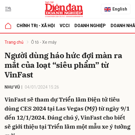
English
CHÍNH TRỊ - XÃ HỘI
VCCI
DOANH NGHIỆP
DOANH NH
bình luận
Trang chủ
Ô tô - Xe máy
Người dùng háo hức đợi màn ra
mắt của loạt “siêu phẩm” từ
VinFast
NHƯ VŨ
04/01/2024 15:26
VinFast sẽ tham dự Triển lãm Điện tử tiêu
Hủy
G
dùng CES 2024 tại Las Vegas (Mỹ) từ ngày 9/1
đến 12/1/2024. Đáng chú ý, VinFast cho biết
sẽ giới thiệu tại Triển lãm một mẫu xe ý tưởng