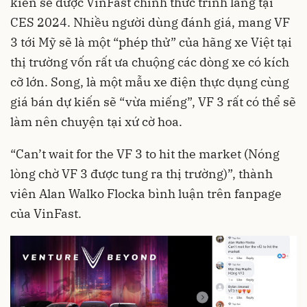
kiến sẽ được VinFast chính thức trình làng tại
CES 2024. Nhiều người dùng đánh giá, mang VF
3 tới
Mỹ
sẽ là một “phép thử” của hãng xe Việt tại
thị trường vốn rất ưa chuộng các dòng xe có kích
cỡ lớn. Song, là một mẫu xe điện thực dụng cùng
giá bán dự kiến sẽ “vừa miếng”, VF 3 rất có thể sẽ
làm nên chuyện tại xứ cờ hoa.
“Can’t wait for the VF 3 to hit the market (Nóng
lòng chờ VF 3 được tung ra thị trường)”, thành
viên Alan Walko Flocka bình luận trên fanpage
của VinFast.