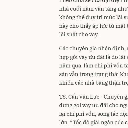
nhà cuối năm vẫn tăng như
không thể duy trì mức lãi s
này cho thấy áp lực từ mặt 
lãi suất cho vay.
Các chuyên gia nhận định,
hẹp gói vay ưu đãi là do lãi
năm qua, làm chi phí vốn tă
sản vẫn trong trạng thái k
khiến các nhà băng thận tr
TS. Cấn Văn Lực - Chuyên gi
dừng gói vay ưu đãi cho ngườ
lại chi phí vốn, song tác đ
lớn. “Tốc độ giải ngân của 