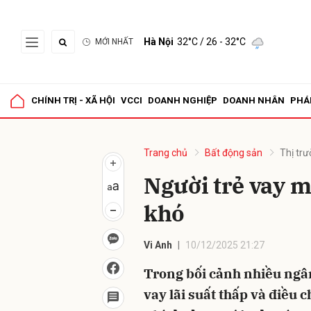
Hà Nội
32°C
/ 26 - 32°C
MỚI NHẤT
Gửi 
CHÍNH TRỊ - XÃ HỘI
VCCI
DOANH NGHIỆP
DOANH NHÂN
PHÁ
Trang chủ
Bất động sản
Thị tr
Người trẻ vay 
khó
Vi Anh
10/12/2025 21:27
Trong bối cảnh nhiều ngâ
vay lãi suất thấp và điều 