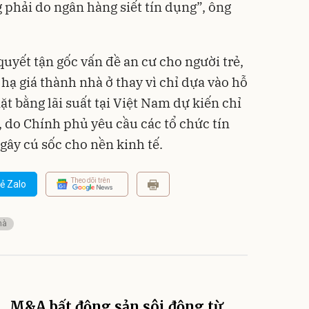
phải do ngân hàng siết tín dụng”, ông
quyết tận gốc vấn đề an cư cho người trẻ,
 hạ giá thành nhà ở thay vì chỉ dựa vào hỗ
mặt bằng lãi suất tại Việt Nam dự kiến chỉ
i, do Chính phủ yêu cầu các tổ chức tín
gây cú sốc cho nền kinh tế.
Theo dõi trên
ẻ Zalo
hà
M&A bất động sản sôi động từ