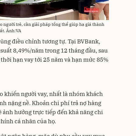
o người trẻ, cần giải pháp tổng thể giúp hạ giá thành
suất. Ảnh:VA
ũng điều chỉnh tương tự. Tại BVBank,
i suất 8,49%/năm trong 12 tháng đầu, sau
 thời hạn vay tới 25 năm và hạn mức 85%
cao khiến người vay, nhất là nhóm khách
hính nặng nề. Khoản chi phí trả nợ hàng
 sẽ ảnh hưởng trực tiếp đến khả năng chi
 chính cá nhân của họ.
 một ngân hàng, mặc dù nhu cầu vay mua