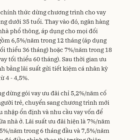
 chính thức dừng chương trình cho vay
ng dưới 35 tuổi. Thay vào đó, ngân hàng
 nhà phổ thông, áp dụng cho mọi đối
i gồm 6,5%/năm trong 12 tháng (áp dụng
tối thiểu 36 tháng) hoặc 7%/năm trong 18
y tối thiểu 60 tháng). Sau thời gian ưu
ính bằng lãi suất gửi tiết kiệm cá nhân kỳ
ừ 4 - 4,5%.
g dừng gói vay ưu đãi chỉ 5,2%/năm cố
gười trẻ, chuyển sang chương trình mới
u nhập ổn định và nhu cầu vay vốn để
a nhà ở. Lãi suất ưu đãi hiện là 7%/năm
6,5%/năm trong 6 tháng đầu và 7,5%/năm