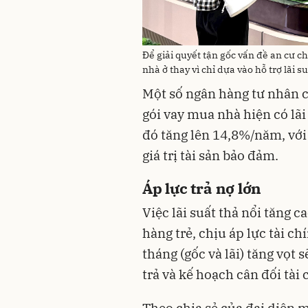
Để giải quyết tận gốc vấn đề an cư ch
nhà ở thay vì chỉ dựa vào hỗ trợ lãi 
Một số ngân hàng tư nhân c
gói vay mua nhà hiện có lã
đó tăng lên 14,8%/năm, với
giá trị tài sản bảo đảm.
Áp lực trả nợ lớn
Việc lãi suất thả nổi tăng 
hàng trẻ, chịu áp lực tài c
tháng (gốc và lãi) tăng vọt
trả và kế hoạch cân đối tài
Theo chia sẻ của đại diện