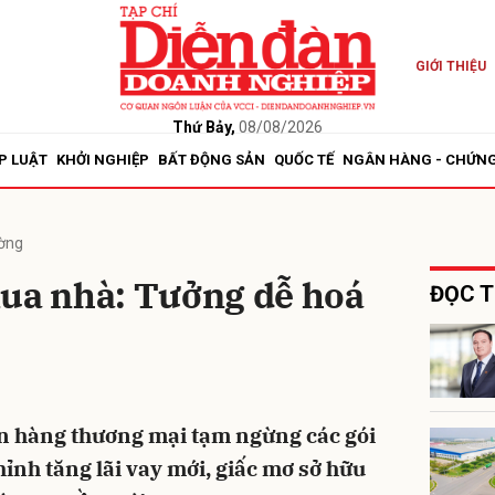
GIỚI THIỆU
bình luận
Thứ Bảy,
08/08/2026
P LUẬT
KHỞI NGHIỆP
BẤT ĐỘNG SẢN
QUỐC TẾ
NGÂN HÀNG - CHỨN
ường
mua nhà: Tưởng dễ hoá
ĐỌC T
Hủy
G
n hàng thương mại tạm ngừng các gói
chỉnh tăng lãi vay mới, giấc mơ sở hữu