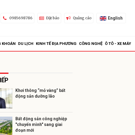
English
0985698786
Đặt báo
Quảng cáo
G KHOÁN
DU LỊCH
KINH TẾ ĐỊA PHƯƠNG
CÔNG NGHỆ
Ô TÔ - XE MÁY
IẾP
Khơi thông “mỏ vàng” bất
động sản dưỡng lão
ửi
Bất động sản công nghiệp
"chuyển mình" sang giai
đoạn mới