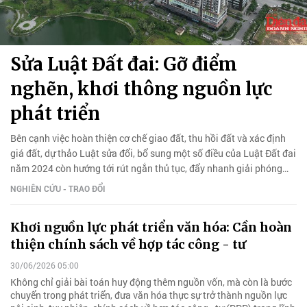
Sửa Luật Đất đai: Gỡ điểm
nghẽn, khơi thông nguồn lực
phát triển
Bên cạnh việc hoàn thiện cơ chế giao đất, thu hồi đất và xác định
giá đất, dự thảo Luật sửa đổi, bổ sung một số điều của Luật Đất đai
năm 2024 còn hướng tới rút ngắn thủ tục, đẩy nhanh giải phóng
mặt bằng và tạo môi trường đầu tư minh bạch hơn.
NGHIÊN CỨU - TRAO ĐỔI
Khơi nguồn lực phát triển văn hóa: Cần hoàn
thiện chính sách về hợp tác công - tư
30/06/2026 05:00
Không chỉ giải bài toán huy động thêm nguồn vốn, mà còn là bước
chuyển trong phát triển, đưa văn hóa thực sự trở thành nguồn lực