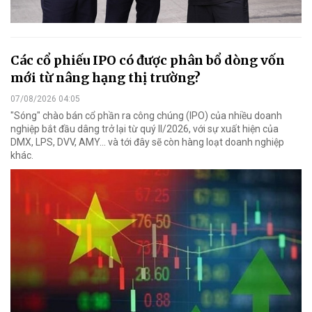
Các cổ phiếu IPO có được phân bổ dòng vốn
mới từ nâng hạng thị trường?
07/08/2026 04:05
"Sóng" chào bán cổ phần ra công chúng (IPO) của nhiều doanh
nghiệp bắt đầu dâng trở lại từ quý II/2026, với sự xuất hiện của
DMX, LPS, DVV, AMY... và tới đây sẽ còn hàng loạt doanh nghiệp
khác.