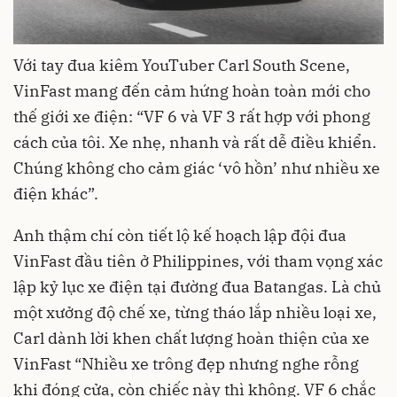
Với tay đua kiêm YouTuber Carl South Scene,
VinFast mang đến cảm hứng hoàn toàn mới cho
thế giới xe điện: “VF 6 và VF 3 rất hợp với phong
cách của tôi. Xe nhẹ, nhanh và rất dễ điều khiển.
Chúng không cho cảm giác ‘vô hồn’ như nhiều xe
điện khác”.
Anh thậm chí còn tiết lộ kế hoạch lập đội đua
VinFast đầu tiên ở Philippines, với tham vọng xác
lập kỷ lục xe điện tại đường đua Batangas. Là chủ
một xưởng độ chế xe, từng tháo lắp nhiều loại xe,
Carl dành lời khen chất lượng hoàn thiện của xe
VinFast “Nhiều xe trông đẹp nhưng nghe rỗng
khi đóng cửa, còn chiếc này thì không. VF 6 chắc