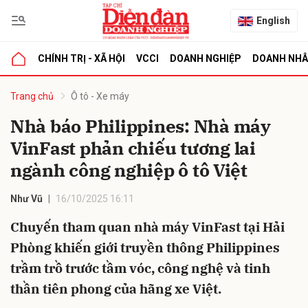
English
CHÍNH TRỊ - XÃ HỘI
VCCI
DOANH NGHIỆP
DOANH NH
bình luận
Trang chủ
Ô tô - Xe máy
Nhà báo Philippines: Nhà máy
VinFast phản chiếu tương lai
ngành công nghiệp ô tô Việt
Như Vũ
16/10/2025 16:11
Chuyến tham quan nhà máy VinFast tại Hải
Hủy
G
Phòng khiến giới truyền thông Philippines
trầm trồ trước tầm vóc, công nghệ và tinh
thần tiên phong của hãng xe Việt.