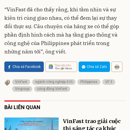
“VinFast đã cho thấy rằng, khi tầm nhìn và sự
kiên trì cùng giao nhau, có thể đem lại sự thay
đổi thực sự. Câu chuyện của hãng xe có thể góp
phần định hình cách mà hạ tầng giao thông và
công nghệ của Philippines phát triển trong
những năm tới”, ông viết.
Theo dõi trên
Chia sẻ Facebook
Chia sẻ Zalo
VinFast
ngành công nghiệp ô tô
Philippines
VF 3
Vingroup
cộng đồng VinFast
BÀI LIÊN QUAN
VinFast trao giải cuộc
thi sáng tác ca khúc